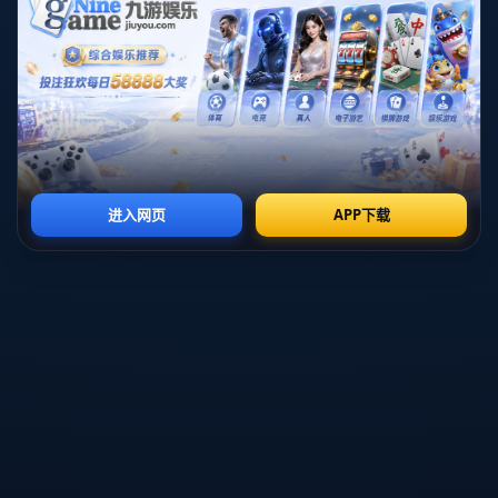
*近年来，利物浦的锋线灵活多变，多名球员都能胜任进攻起点，但
努涅斯的稳定状态无疑会为球队提供更为可靠的得分选择。*他的表
现也让球迷们对下半赛季充满期待。