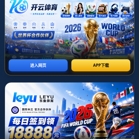
### **利物浦迅速进入状态，开局赢得主动权**
比赛一开始，利物浦就展现出犀利的进攻状态。开场仅6分钟，他们
便由前锋努涅斯头球破门，率先打破僵局。南安普顿虽然试图组织
反扑，但利物浦的中场控制力和防守紧密性让对手很难有效创造机
会。随后的比赛中，利物浦持续在场上保持攻防转换的优势，这也
是本赛季克洛普体系逐步恢复稳定的体现。
值得一提的是，利物浦本场比赛中的控球率达到了61%，而南安普