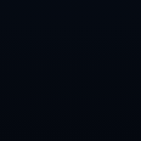
3场.
夢想點亮人生 廣廈贈送獨腿聾啞小夥98號球衣和專屬更衣櫃.
中超保級組第17輪深圳佳兆業1-0石家莊永昌 馬裏補時階段絕殺
破門.
阿森納宣布威廉與球隊解約 將重返巴甲聯賽.
巴薩未來之星門將確認即將約滿離隊！.
亨利自證清白 馬斯切拉諾握手成罪 米洛紅牌太冤.
CONTACT US
Contact: 问鼎娱乐
Phone: 13584905651
Tel: 024-6131669