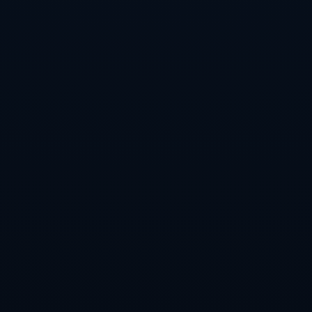
向联赛其他竞争对手传达了清晰的信号——红军正在回归巅峰。*
PREVIOUS：
[西甲]榜首争夺白热化 十人巴萨大胜塞维利亚.
NEXT：
[一图流]BLG众人阵型分散给出机会，TES极限打赢绝
境团一波翻盘46亮230回复.
RELATED NEWS
羽毛球世锦赛8月28日赛程公布 国羽全力以赴争八强
自由式滑雪世界杯芬兰卢卡站 徐梦桃获赛季首冠
16日综合：巩立姣泪别收官之战 樊振东、王曼昱双双卫冕
知道他们是谁吗？！@小贱OvO @M.......F
马特乌斯：尤尔曼德不仅专业能力出众，还具备其他优势
米兰冬季转会窗口聚焦菲尔克鲁格，塔雷紧锣密鼓商谈转会