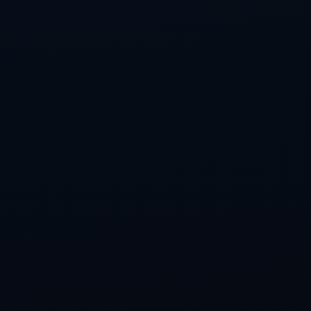
穩定的保障身分。這位曾經的多倫多猛龍冠軍后衛，被譽
更多擔當球隊的戰術領袖角色，通過後場的組織調度和防守
。在對陣湖人的一場巔峰戰中，範弗裏特貢獻了15分、
時刻的冷靜，這也是他被納斯稱為“贏家”的主要原因。
據比賽數據，當範弗裏特執掌後場時，能夠充分發揮申京
展現高度默契，這也使火箭隊的進攻套路變得更具變化和
、申京作為核心的全面表現和範弗裏特的引領作用**。