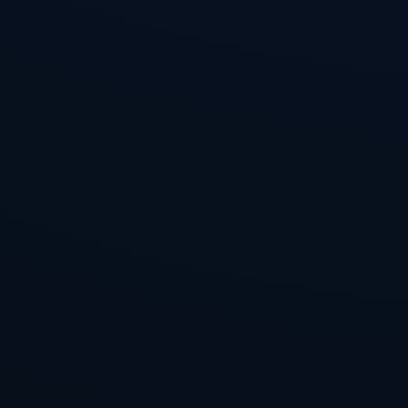
對於休
提升了