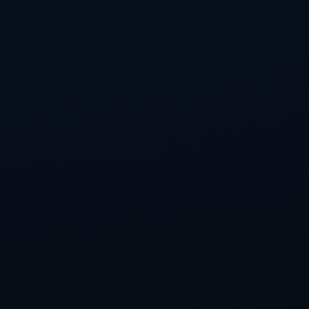
Jabari Smith Jr.），而納斯對他們的使用非常靈
團隊化的協同效應，不再僅僅依賴于個人得分爆發，而是
證明了自己的進攻效率和球隊串聯能力。他的**籃下腳
，申京的技術成熟度往往令對手感到棘手。
了22分、12個籃板和7次助攻的全面數據，幾乎以一人之力改
隊的建隊基石。**申京的全面性和穩定性，體現了他在重