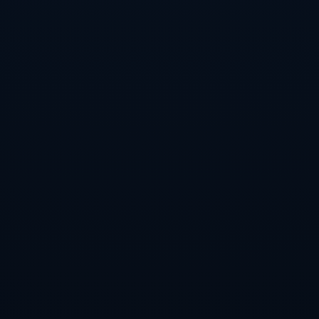
中擁有眾多有天賦的年輕人，例如傑倫·格林（Jalen Green）和小瓊森·伊森（
據每位球員的特質安排適合的攻防策略。這樣的調整策略使火箭逐漸找到
重整體性打法。
**申京的全面表現：未來核心的雛形**
斯頓火箭，不能忽略艾爾卜倫·申京的表現。這位土耳其內線在多場比賽中
**,籃板保護能力出色，同時具備不俗的傳球視野。在與其他內線對決中
最近對陣鵜鶘隊（New Orleans Pelicans）的比賽中，申京貢獻
賽結果。納斯稱讚他為“技術和勇氣的結合”，並且相信他能成為未來火箭
中的無可替代性。**
**範弗裏特的贏家基因與領袖風範**