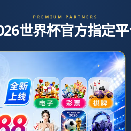
HOME
S
斯表示火箭隊不斷有球員嶄露頭角 申京表