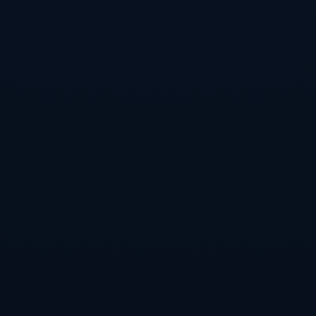
斯頓火箭這樣的重建球隊而言，年輕球員的嶄露頭角是重整旗鼓的關鍵。
他們的比賽信心，還重塑了球隊內部的競爭和協作氛圍。