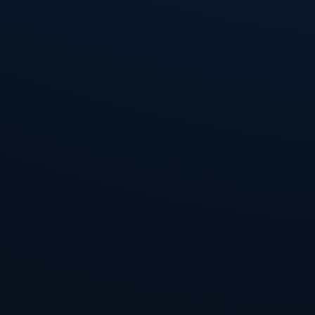
提到"
触球后
次"手
从某种
中，选