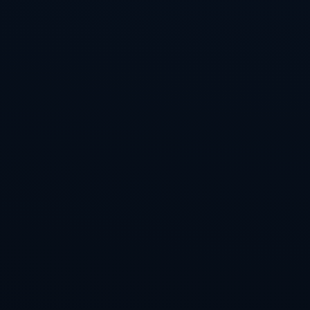
亨利不
默认。这