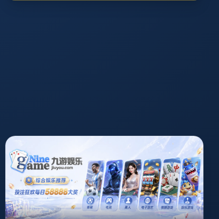
弈
的核心。**一场比赛可能带来的不只是比分上的输赢，
握手成罪"，再到"米洛红牌太冤"，这不仅仅是单纯的事