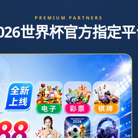
HOME
S
亨利自證清白 馬斯切拉諾握手成