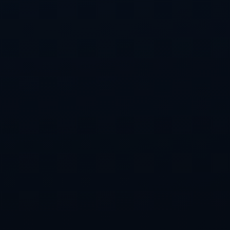
更复杂的情感因素。在球队的竞技过程中，球员间的互动
，看似再普通不过的举动，却因细节被无限放大。一些人
性被曲解。这一事件说明，无论是裁判的无形权威性，还
"尊重"与"违规"往往仅仅一线之隔，**而这条界限的