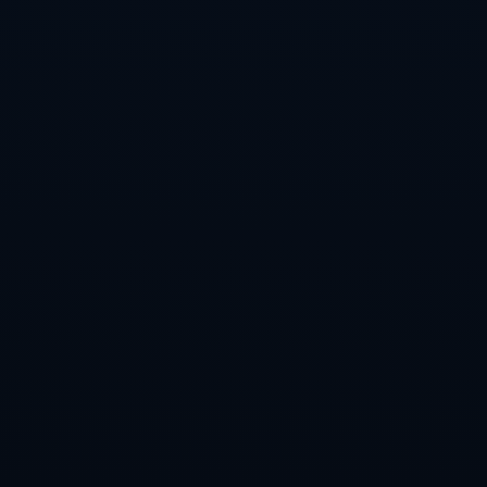
*马斯切拉诺：握手为何成罪？规则与情感的角力**
利的手球引发对规则的探讨，那么"马斯切拉诺握手成罪"则揭示了足球中
征着尊重，也可能成为微妙的问题。
切拉诺与裁判的一次握手事件为例。赛后，他带着愉快的心情与裁判握手
*这可能导致裁判受到人格影响，从而对其他比赛判罚不公正。**
，这并非马斯切拉诺的本意。握手本是友好的象征，却因特殊时刻的敏感
和赛场间的动态平衡，都需要更多的规则细化来降低不确定性。在足球场上，
无疑成为争议的硬核原因。**
*米洛：红牌太冤？规则的死板与人性的柔软**