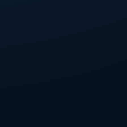
世界杯附加赛对阵爱尔兰的焦点时刻。当时，亨利涉嫌用手
挡在门外。然而，比赛结束后，亨利公开承认那是一
"
规则和权威的利用？**此举让人不禁思考：在体育比赛
争议，而亨利的行为也因其诚实而避免了更大的指责。