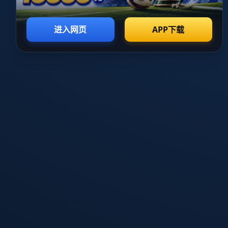
2023澳新女足世界杯五位值得關註球
員！.
联动 洛杉矶湖人队！将于美国时间2月
28日进行特别比赛夜活动.
怪异的时刻高尔夫美女Paige Spiranac
使用她的乳沟在Bonkers游戏中捕捉甜
点.
CONTACT US
Contact: 问鼎娱乐
Phone: 13584905651
Tel: 024-6131669
E-mail: admin@qw-wendingyule.com
Add:云南省红河哈尼族彝族自治州建水县