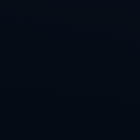
---
## *
如果亨
不仅象
以马斯
指责*
事实上
是球员
模糊，
---
## *