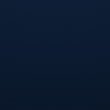
*亨利：自证清白还是另藏玄机？**