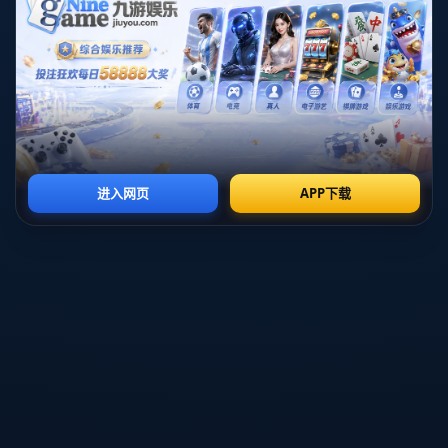
了一定的影响。伤退可能导致战术上的调整，也对接下来的比赛战
略产生影响。桑谢斯的伤情进展将是广大球迷和球队密切关注的问
题。
**罗马队的战术调整**
面对桑谢斯的伤退，罗马队的战术调整能力得到了充分的考验。教
练采取了积极的换人策略，以弥补中场的空缺，最终确保了比赛的