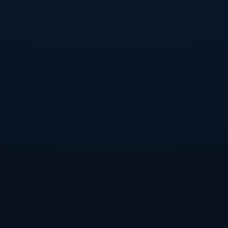
闻名。他在德甲联赛的表现已多次得到认可，无论是为勒沃库森还是其它俱
依赖身体对抗，还有着敏捷的步伐和准确的射门，可以为任何防线制造威
埃芬博格的观点及影响