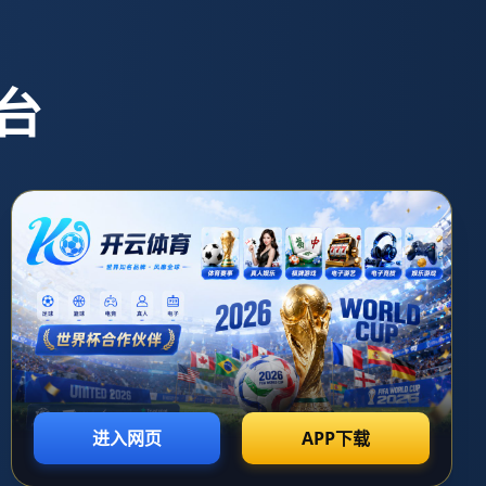
关于我们
产品中心
新闻中心
联系方式
任者，拜仁肯定会想要他.