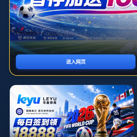
行业资讯
**埃
NEWS
在现代
队，现
金玟哉替代者？那不勒斯官宣簽下巴西
後衛納坦！.
特里克
拜仁堅守馬茲拉維和德裏赫特的要價，
### 
曼聯尚未達成協議.
金融部門讓777Partners再拿出財務保
證？未免太扯淡了.
國足歷任主教練都有誰？年維泗五進五
出 裏皮為最大牌.
浙江杭州：奋勇拼搏争“上游” “乒乓小
将”展风采.