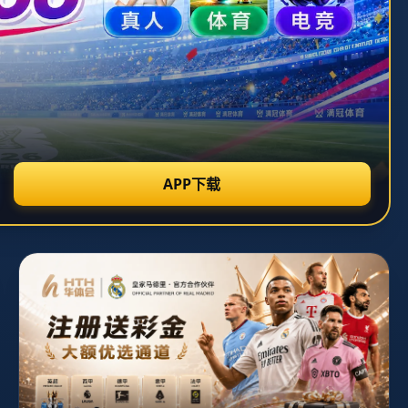
芬博格建议希克接替凯恩，拜仁慕尼黑的未来新星？**
足球世界中，寻找合适的球员作为团队未来的核心是一项至关重要的任务
在面临着一个关键的决定：谁能担当起哈里·凯恩的接班人？近日，前德国国
·希克具备出色能力，能够成为凯恩的理想继任者**。
希克的能力分析