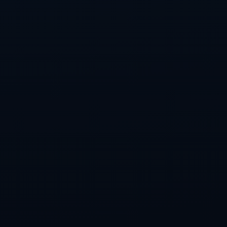
。**凯恩的离开将不免导致前线的空缺，而希克的出现
希克具有更小的风险和更好的融合度。他熟悉联赛的风
领导能力闻名，而希克同样具备这种特质。**虽在个人
看，希克在进攻三区的活动和射门成功率上都表现不俗，