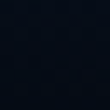
尼黑在转会市场上的行动一向审慎，他们强调球员的长期价值和团队融入度
个合适的填补机会**。相较于寻找外籍球员，选用在德甲有过成功履历的
应性不成问题。
对比与分析
好地理解希克的潜力，我们可以将他与凯恩进行对比。凯恩以强大的进攻和
尚未达到凯恩的高度**，但他的成长轨迹和提升空间无疑很大。从数据上
恩的比赛风格相得益彰。
案例分析：希克在大赛中的表现