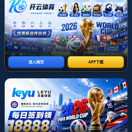
足球比赛中，每一场比赛的结果不仅仅是对于当天比赛状态的体
现，更是为未来比赛埋下希望的种子。罗马队的中场大将克里斯坦
特在最近一场比赛后如是说道：“这个比分会为我们在下一回合的比
賽提供帮助，罗马仍在不断进步！”这一番话不仅是对自身队伍的鼓
励，同时也传达出了球队未来竞争的坚定信心。本文将深入探讨罗
马队近期的表现及其持续进步的背后因素。
**罗马队的现状与展望**
*关键词: 罗马队的进步，比赛结果的重要性*
罗马队一直以来都是意大利足球甲级联赛中不可小觑的力量。在每
一次的比赛中，他们都展现出极高的竞技水准。近期的一场关键战
役中，罗马以坚韧姿态取得一个令人满意的比分。这场比赛不仅为