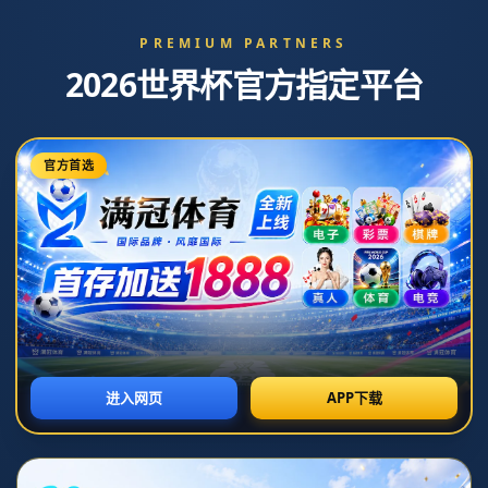
Toggl
navig
NEWS
克裏斯坦特：這個比分會為我們在下一回
合的比賽提供幫助，羅馬仍在不斷進步！.
**克里斯坦特：这个比分会为我们在下一回合的比赛提供帮助，罗
马仍在不断进步！**