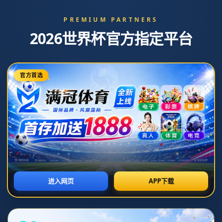
Toggl
navig
NEWS
太阳报：英甲队都不会给霍伊伦5000镑周
薪 拉爵副手目前深感困惑.
**太阳报爆料：英甲球队都不会愿意给霍伊伦5000英镑周薪？引发
戏剧性争议**
近日，《太阳报》的爆料引发了广泛的讨论。据报道，英超球星霍
伊伦被质疑身价与实力不成比例，甚至有消息称“连英甲球队都不会
给他5000英镑的周薪”。该消息令众多球迷感到震惊，也让曼联主
帅滕哈赫的副手团队陷入迷惑。目前，围绕霍伊伦能力值与薪资期
望的争议正在持续发酵。