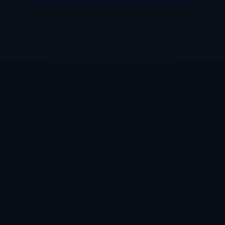
PREVIOUS：
对手战术犯规放倒苏牙，梅西&布斯克茨围住裁判
示意出牌未果😧.
NEXT：
新华鲜报丨破95亿元！2025年电影春节档创新高.
RELATED NEWS
羽毛球世锦赛8月28日赛程公布 国羽全力以赴争八强
自由式滑雪世界杯芬兰卢卡站 徐梦桃获赛季首冠
16日综合：巩立姣泪别收官之战 樊振东、王曼昱双双卫冕
知道他们是谁吗？！@小贱OvO @M.......F
马特乌斯：尤尔曼德不仅专业能力出众，还具备其他优势
米兰冬季转会窗口聚焦菲尔克鲁格，塔雷紧锣密鼓商谈转会