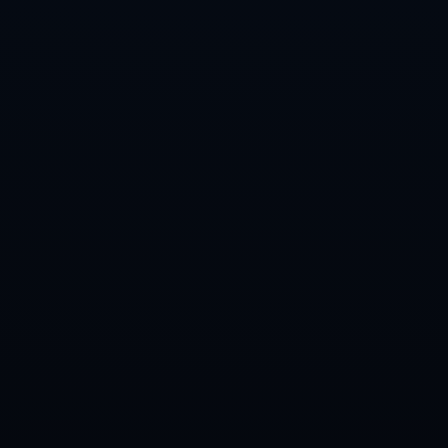
学习《决定》每日问答丨如何理解完善军事治理体系.
负债12亿元！中国足协的钱都花哪去了？.
法國幫派改變！姆巴佩領銜添新情調！.
CONTACT US
Contact: 问鼎娱乐
Phone: 13584905651
Tel: 024-6131669
E-mail: admin@qw-wendingyule.com
Add:云南省红河哈尼族彝族自治州建水县盘江乡