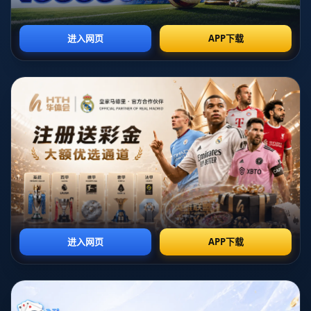
分球员的周薪在2000-4000英镑之间，而5000英镑已经是顶级水
平。若以这样的标准衡量霍伊伦当前的竞技价值，《太阳报》的批
评无疑显得非常尖锐——这似乎暗指霍伊伦连英甲最顶级球员的能
力都不足。
这种比较虽然刻薄，但并非完全没有依据。霍伊伦的表现确实与一
些英甲球员有某些可比之处。例如，前桑德兰前锋查理·怀克就在英
甲期间以出色的进球效率获得认可，而薪资水平却远低于目前的霍
伊伦。值得注意的是，英甲球员通常以稳定性和抗压能力为核心评
价标准，两者恰恰是霍伊伦目前表现中的“短板”。
### **滕哈赫团队的困惑：巨额转会是否值得？**