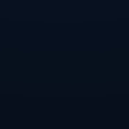
需要管理层和教练团队给予足够时间，甚至需要他在欧冠等高水平
赛事中兑现价值。而一旦中途更换计划，所带来的经济损失和阵容
不稳定，恐怕会让事情变得更加复杂。
### **过高的期望值：霍伊伦的未来路在何方？**
从近几年的职业球员发展分析可以看出，潜力球员常常因外界高期
待而被“快速消费”。像曼城的哈兰德和热刺的凯恩，他们不仅凭借
出色的身体素质迅速出道，更重要的是以稳定、持续输出征服了质
疑。而霍伊伦的起步阶段，显然仍需花费时间调试。
无论如何，《太阳报》此番“连英甲球队都不给霍伊伦5000英镑”这
样的对比，无疑具有一定的夸张成分。但对于曼联管理层、教练组
以及霍伊伦本人来说，这无疑也是一次醒目的红色警钟：潜力能否
兑现，仍然需要时间和表现来证明。