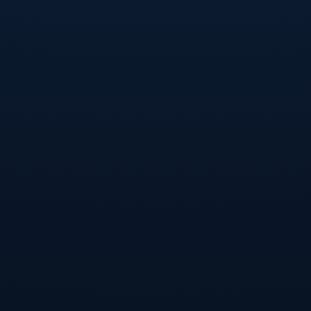
2. **球员意愿问题**：并非所有球员都乐于离开。**部分球员选择
留队坐板凳以确保高额薪资**，这种态度让阿森纳需要付出更大成