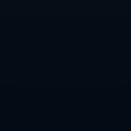
羽毛球世锦赛8月28日赛程公布 国羽全力以赴争八强
自由式滑雪世界杯芬兰卢卡站 徐梦桃获赛季首冠
16日综合：巩立姣泪别收官之战 樊振东、王曼昱双双卫冕
知道他们是谁吗？！@小贱OvO @M.......F
马特乌斯：尤尔曼德不仅专业能力出众，还具备其他优势
米兰冬季转会窗口聚焦菲尔克鲁格，塔雷紧锣密鼓商谈转会
CATEGORIES
公司新闻