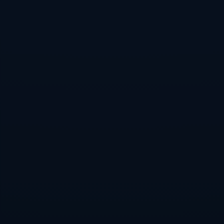
### **清洗进度如何影响未来引援？**
截至目前，阿森纳尚未完成计划中的七人清洗，但这并不代表市场
操作已经停滞。相反，俱乐部正在寻求一种平衡模式——一边清理
冗员，一边积极引援。随着几位新援的到来，**竞争上岗的压力将
推动佳能战士们的整体实力提升**。
与此对应的是，阿森纳高管团队可能需要调整策略，通过更灵活的
谈判方式完成清洗任务。例如，主动降低部分球员的身价预期，同
时采取租借加强制买断的方式，吸引更多潜在买家。
***
在竞争日益激烈的英超联赛中，阵容与薪资结构的平衡是不可忽视
的关键。阿森纳目前关于清洗七名球员的计划进展缓慢，但也正因
如此，他们需要更加审慎地面临“重建与提升并行”的复杂局面。球
迷的耐心有限，而俱乐部未来的命运，将建立在每一次关键决策的