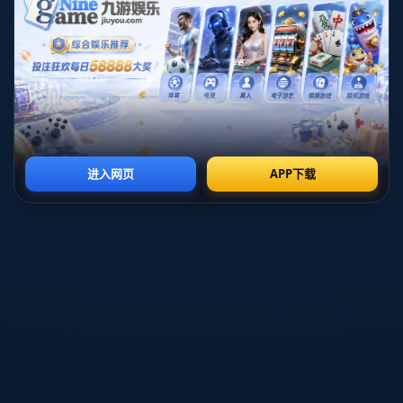
尽管三人离队的操作为俱乐部打下基础，但阿森纳距离完成全部七
人的清洗任务还有距离。分析当前市场状况，球队面临以下三大挑
战：
1. **边缘球员缺乏市场吸引力**：部分清洗目标，比如几位替补球
员，由于状态一般或伤病困扰，很难引起其他俱乐部的兴趣。**市
场对他们的需求低迷**，成为转会谈判的主要障碍。