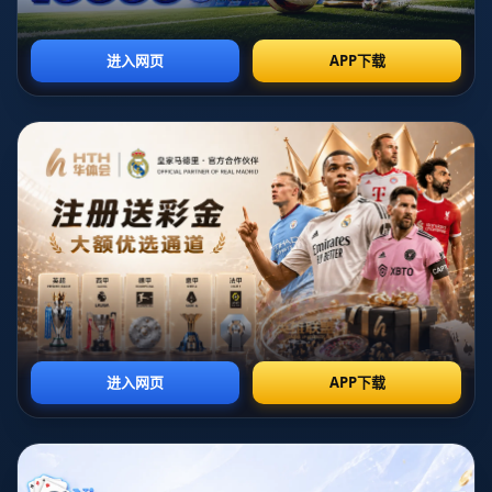
**亚足联女子五人制足球亚洲杯**是亚洲范围内最高级别的女子五
人制赛事之一，为参赛球队提供了展示技战术水平和团队协作的舞
台。其前阶段区域资格赛竞争激烈，经过层层筛选，2025年亚足联
女子五人制足球亚洲杯决赛阶段正式确定，将在**吉隆坡**举办。
这一国际化城市以其成熟的赛事组织经验和世界级硬件设施，为本
届赛事的顺利进行保驾护航。
根据亚足联公布的消息，本届赛事将有8支顶级亚洲球队晋级决赛
圈。这些队伍不仅将争夺冠军头衔，还将在这场顶级比赛中展示不
容忽视的个人技术与战术素养。目前，各国球迷已经热情高涨，期
待目睹自己支持的球队在绿茵场上的高光表现。