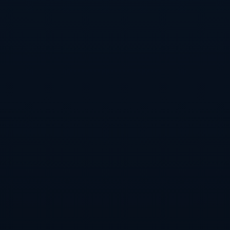
球在亚洲的普及与发展**。赛事组委会表示，本届比赛将通过高水
平的赛事直播及全面的媒体传播，提高五人制足球的受关注度，同
时激励更多亚洲女性投入到足球运动中。
此外，本届赛事还将迎来更多商业化元素。亚洲知名品牌纷纷赞
助，以注入资金推动足球文化的升级。值得关注的是，近年来五人
制足球已逐渐向奥运会项目靠拢，而亚足联女子五人制足球亚洲杯
无疑将助推这一趋势。
**结语：2025亚足联女子五人制足球亚洲杯的决赛赛程公布无疑让
足球迷们兴奋不已。**从赛程安排到明星球员，从强队争锋到新秀
崛起，这是属于亚洲足球的高光时刻，也是女子体育事业发展的重
要篇章。让我们拭目以待，共同见证巅峰对决！