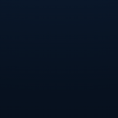
无论是大赛新星还是经验丰富的老将，球员的表现一直是赛事焦点
之一。日本队的核心中场山田美香（Yamada Mika）被誉为“亚洲
赛场上的大师”，其敏锐的场上洞察力和精准射门曾带领日本在
2019年夺冠。而伊朗队，以其坚韧防守和爆发力闻名，队长法特玛·
阿里扎德（Fatemeh Alizadeh）是五人制赛场上的“铁壁战神”，预
计将在决赛阶段大放异彩。
值得注意的是，上一届中，中国队和伊朗队的**半决赛对决**成为
了经典战役。中国队凭借加时赛的关键进球逆转取胜，成功晋级决
赛。而本届赛事中，这两支劲旅若再次相遇，无疑将再度点燃赛场
激情。
### **赛事意义：推动亚洲女子足球发展**
作为亚洲女子足球的顶级赛事，亚足联女子五人制足球亚洲杯不仅
为球员和教练提供了一个切磋技艺的机会，还全面推动了**女子足