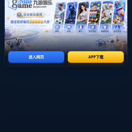
势却一度让AC米兰在瞬间蒙受挫败，险些被逼平。当攻势占优时，
*高效防守反而能决定比赛最终结果。*
### **团队协作：失利背后的问题**
**足球是团队运动，每一个失球背后往往不是个人的问题，而是全
队协作的疏漏。**在这场4-4的比赛中，防守端的疲软或缺乏统一