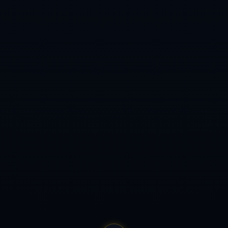
【原创】足彩推荐分析：周五005德甲-拜仁VS不来梅.
王曼昱3比0战胜徐孝元 晋级亚洲杯八强.
CONTACT US
Contact: 问鼎娱乐
Phone: 13584905651
Tel: 024-6131669
E-mail: admin@qw-wendingyule.com
Add:云南省红河哈尼族彝族自治州建水县盘江乡
Copyright 2024
问鼎-问鼎官网入口-wending
All Rights by
问鼎娱乐