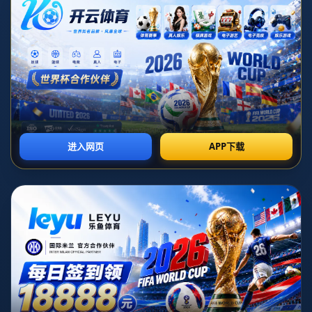
**“6-2”这个理论比分，直指一次未尽完美的机会管理。**无论是射
门准头的缺失，还是关键传球未能到位，这都说明一件事——进攻
的质量直接决定着比赛的走向。比赛中有多次黄金得分机会被浪
费，可能是门将神勇扑救，也可能是射门球员心态失衡。
一个经典案例是2019年英超联赛中曼城对阵热刺的一场比赛。曼城
全场狂轰30多脚射门，但比分最终却停留在2-2平。尽管数据上全
面压制对手，但曼城并没能够转化为胜势，这与伊尼戈所描述的情
况如出一辙：*创造机会重要，但把握机会才是胜负的关键。*
### **心理博弈：从领先到被追平**
足球比赛不仅是一场体能和技术的比拼，更是一场心理上的战争。
从篮球到足球，无数体育案例都表明，**领先的一方更容易放松警
惕，而落后的一方更容易激发血性反扑。**在这场4-4的比赛中，
伊尼戈所在的球队显然未能在心理层面做得更好。从大比分领先到