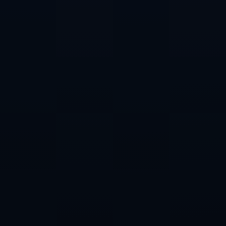
行业资讯
NEWS
[流言板]恩佐单场英超7次关键传球+3次创良机，至少切尔西近10
季首人43亮49回复.
【原创】2月6日英锦赛赛事推荐：彼得堡联VS切尔滕汉姆.
【原创】今天竞彩足球推荐：周三003英联杯 热刺VS利物浦.
唐斯23分15籃板 哈特三雙 小瓦格納30分6籃板 尼克斯終結魔術
六連勝.
科爾盛贊施羅德是競爭力滿滿的球員 他的表現是我們勝利的關鍵
要素.
2024年我国完成国土绿化面积超1亿亩.