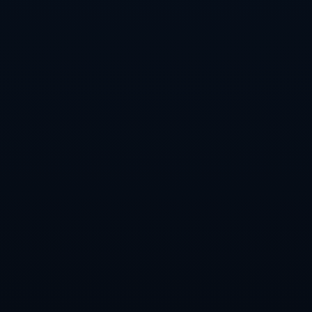
16日综合：巩立姣泪别收官之战 樊振东、王曼昱双双卫冕
知道他们是谁吗？！@小贱OvO @M.......F
马特乌斯：尤尔曼德不仅专业能力出众，还具备其他优势
米兰冬季转会窗口聚焦菲尔克鲁格，塔雷紧锣密鼓商谈转会
CATEGORIES
公司新闻
行业资讯
NEWS