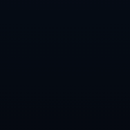
國足歷任主教練都有誰？年維泗五進五出 裏皮為最大牌.
巴萨vs马竞：马竞迎来魔鬼赛程，能否在客场全身而退？.
视频丨怀疑有人吃空饷 特朗普力挺马斯克让联邦雇员交周报.
阿尔瓦雷斯、格列兹曼先后破门，巴萨主场8分钟内连丢两球.
本轮西甲，马竞主场对阵阿拉维斯。第11分钟，菲利克斯头球打
破场上僵局；第63分钟，埃斯卡兰特为阿拉维斯扳平比分。第61
分钟替补登场的苏亚雷斯，第75分钟点球破门..
【原创】今日竞彩足球胜平负推荐：周五002澳超-西悉尼VS中央
海岸.
Shams：範德比爾特在康復期間左膝積液 預計明年一月初重返賽
場.
记者：曼联巴黎口头报价奥斯梅恩 两队均愿付解约金.