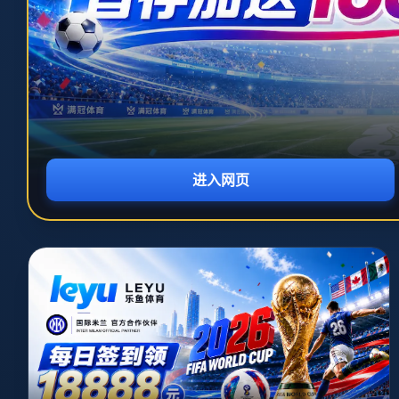
行业资讯
**巴萨
NEWS
当巴塞
引全球
体操冠军当擦边女网红后续！评论区失
控，涨粉近200万，本人道歉.
势。面
CBA：迎战四川队 山东高速男篮期待延
### 
续主场不败.
本赛季
美靠关税施压无法实现制造业回归.
心理考
2025-02-18 4：46：06.
貝弗利表示湖人需要為濃眉減輕壓力 球
隊內缺乏中鋒 外缺乏防守核心 還有一名
40歲的四號位球員.
波蘭官宣米利克因傷退出歐洲杯不會補