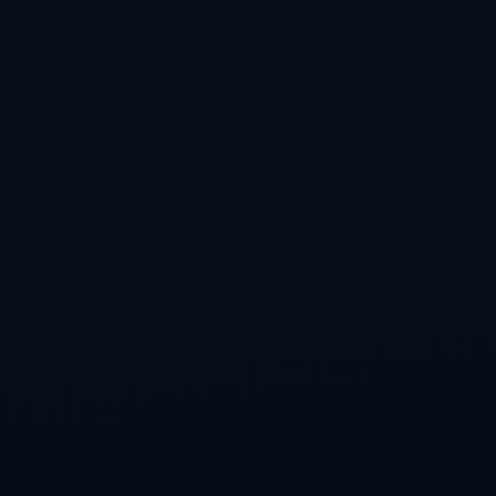
场组织方面，这支巴萨依然保持着一贯的高水准。此外，
手的梦魇。