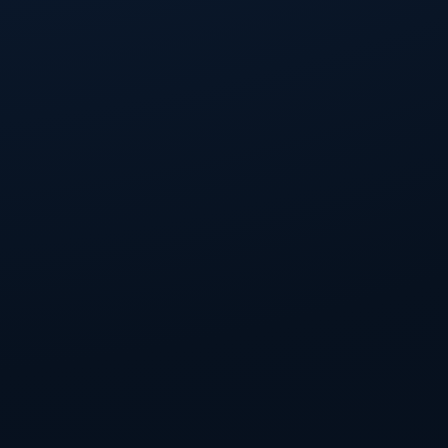
表现抢眼的中场大将科克最近受伤复出不久，状态未知；
。此外，面对近两场比赛连续作战的疲惫状态，西蒙尼如
。例如，上赛季他们连续两轮欧冠出战高强度对手时，依
是马竞又一次打破魔鬼赛程束缚、证明自己的时刻。