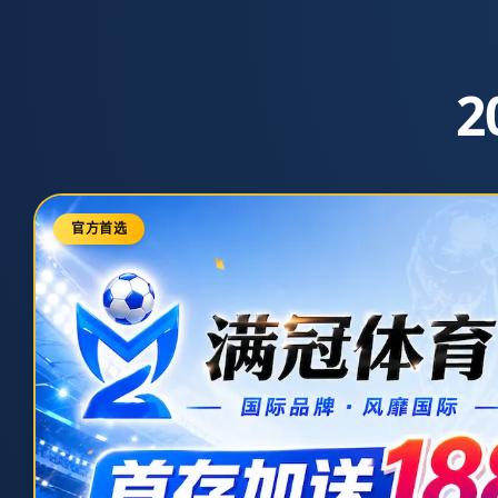
CATEGORIES
NEW
公司新闻