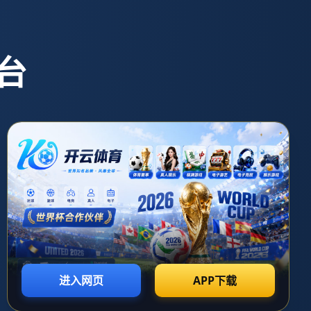
关于我们
产品中心
新闻中心
联系方式
能否在客场全身而退？.