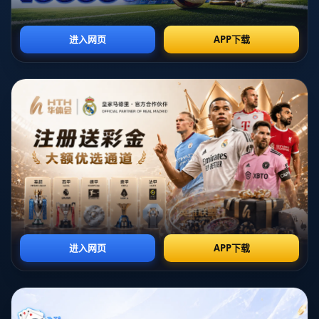
共同努力下，莱万特在短时间内连入两球，快速反超比分，这一度
让皇马陷入困境。莱万特在主场表现出的韧性和战斗精神，完美诠
释了这支球队的风格。
就在皇家马德里似乎陷入绝境之时，*维尼修斯*临危受命，替补上
场。**维尼修斯**一直被认为是皇马未来的核心力量，他的登场为
球队注入了新的活力。他通过敏捷的移动和精准的射门，不仅扳平
比分，还一度重新焕发了皇马进攻体系的活力。
但莱万特的表现依旧高光，他们利用一次快速反击，再度将比分超
出。皇家马德里则在最后时刻再次依靠维尼修斯的进球，将比分锁
定在3-3。在这场势均力敌的较量中，双方的对攻战堪称经典。**
比赛的数据**显示，皇马在控球率和射门次数上占优，但莱万特在
反击效率上的表现令人印象深刻。
**战术分析**方面，皇家马德里本场比赛的阵容调整和球员的换位