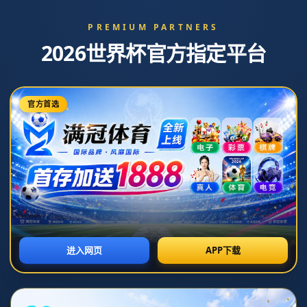
Toggl
navig
NEWS
西甲第2輪萊萬特3-3皇家馬德裏 貝爾首開
紀錄維尼修斯替補救主.
**西甲第二轮对决：激战3-3 平局中的胜利与遗憾**