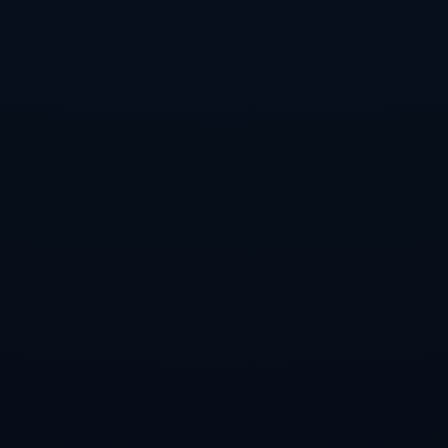
羽毛球世锦赛8月28日赛程公布 国羽全力以赴争八强
自由式滑雪世界杯芬兰卢卡站 徐梦桃获赛季首冠
16日综合：巩立姣泪别收官之战 樊振东、王曼昱双双卫冕
知道他们是谁吗？！@小贱OvO @M.......F
马特乌斯：尤尔曼德不仅专业能力出众，还具备其他优势
米兰冬季转会窗口聚焦菲尔克鲁格，塔雷紧锣密鼓商谈转会
CATEGORIES
公司新闻
行业资讯