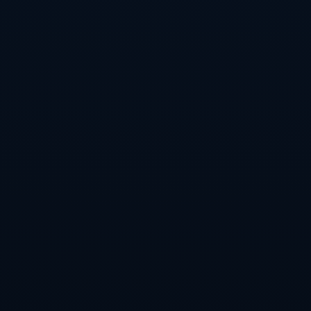
PREVIOUS：
西班牙破一輪遊魔咒晉級8強 迎淘汰賽首勝.
NEXT：
破502天球荒！内马尔收获回归首球&传射建功，桑托
斯3-1取胜.
RELATED NEWS
羽毛球世锦赛8月28日赛程公布 国羽全力以赴争八强
自由式滑雪世界杯芬兰卢卡站 徐梦桃获赛季首冠