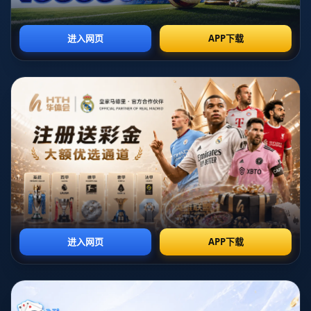
助，他们的出色表现让球队的战术更加立体。迪诺-巴乔特别提到，
球队的进步离不开教练团队的战略眼光和球员的使命感。他们用实
际行动证明，那不勒斯已经准备好迎接意甲的顶级荣耀。