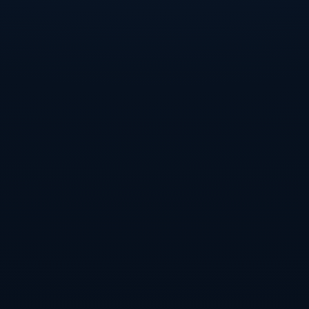
持着一种传统与现代结合的风格。他的比赛影响力不仅表现在数据
上，更体现在比赛中的关键时刻。在一些重要比赛中，他的进球常
常打破僵局，帮助球队转危为安。
案例分析显示，**麦克托米奈在2021年英超对阵利兹联的比赛中打
入两球，这场比赛不仅展现了他的进攻威胁，也向球迷展现了他全
面的中场掌控力。** 这种表现也让他得到越来越多的关注，许多人
开始将他与过去的名将相提并论，而迪诺-巴乔的评价无疑是对他最
好的肯定。
总的来说，迪诺-巴乔的评论不仅仅是对两个不同时代球员的比较，
更是一种对足球精神的传承和信仰的表达。无论是那不勒斯的崛
起，还是麦克托米奈的风头正劲，**它们都是现代足球中的美丽篇
章，值得每一位球迷去细细品味。**