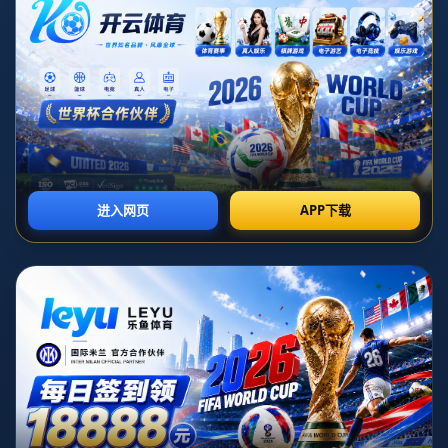
那不勒斯的高度赞赏。他认为，那不勒斯不仅在竞技水平上有了质
的飞跃，更在团队协同和战术执行上达到了一个新的高度。熟悉意
甲的球迷知道，那不勒斯多年来凭借快速的攻防转换和坚实的后防
线，在联赛中屡屡挑战传统强队的地位。
**夺冠角色的背后是数年如一日的努力与坚持。** 那不勒斯不仅拥
有如奥斯梅恩这样的射手，也有法比安·鲁伊斯等中场组织者的辅