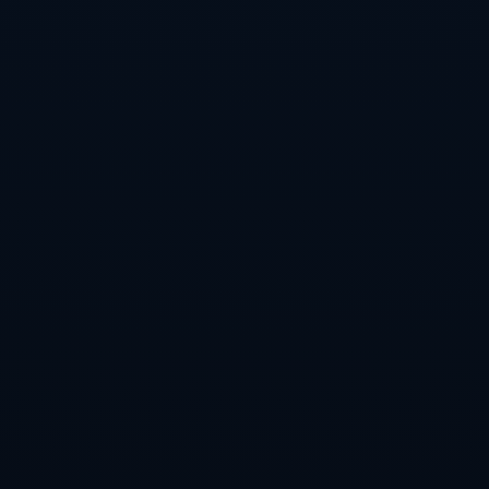
**總結而言，馬競通過簽約加拉格爾實現了一步高質量的戰略補
強，但同時也暴露出球隊陣容分配的不均衡問題。對於費爾梅倫這
位充滿潛力的球員來說，租借或將是一次重生的機會。未來，各方
的選擇都將深刻影響馬競與球員個人的命運走向。**
PREVIOUS：
世界杯歐洲區預選賽葡萄牙1-0阿塞拜疆 C羅啞火
B費錯失絕佳良機.
NEXT：
郑钦文澳网爆冷出局！对于本次失利她这样说.
RELATED NEWS
羽毛球世锦赛8月28日赛程公布 国羽全力以赴争八强
自由式滑雪世界杯芬兰卢卡站 徐梦桃获赛季首冠
16日综合：巩立姣泪别收官之战 樊振东、王曼昱双双卫冕