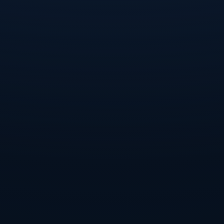
---
### **西蒙尼的考量與隊伍的長期平衡**
儘管馬競的中場配置充足，但這並不意味著放棄任何球員就是最佳
解法。西蒙尼深知保持隊內空間和建立運動員的良性競爭關係的重
要性。然而，加拉格爾的高薪加盟也意味著球隊的財務壓力增大，
為此，將費爾梅倫這樣潛力巨大但相對邊緣化的球員租借出去，將
有助於緩解陣容冗餘。
更值得關注的是，*馬競是否計劃根據球員狀態進行動態調整*。考
慮到本賽季可能出現的傷病或狀態波動，中場的冗餘或許在某些情
況下反而是一種準備。
---
### **市場反響：費爾梅倫的下一站？**