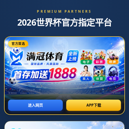
Toggl
navig
NEWS
簽下加拉格爾後馬競中場陣容龐大費爾梅
倫或將租借離隊.
**簽下加拉格爾後，馬競中場陣容龐大，費爾梅倫或將租借離隊**
馬德里競技（Atletico Madrid）在2023年夏季轉會窗口的一系列
操作，再次掀起了歐洲足壇熱議。其中，來自切爾西的新星康納·加
拉格爾（Conor Gallagher）正式加盟，這一簽約直接為馬競中場
注入了強大的活力。但也隨之帶來了一大挑戰：當前中場球員人滿
為患，某些球員被迫尋求外租或轉會。**費爾梅倫**，作為近幾季
在馬競表現穩定的中場球員，便成為了潛在犧牲者之一。