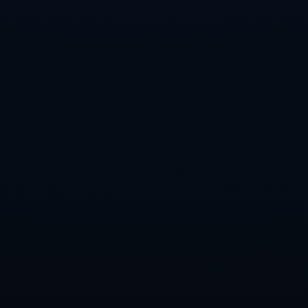
行业资讯
NEWS
罗爷说法罗鸿：球迷盲目捧杀孙颖莎….
巴尔丹齐：紧跟前列队伍很重要，目标是在赛季后半程踢得越来
越好.
HK100 2025｜蒙光富破場地紀錄衛冕 張敏怡躋身女子前10名.
那些默默強大的人（二十八）.
英超第12輪利物浦1-0西漢姆聯 努涅斯主場首球 阿利松救點.
英媒：昆达表态愿意前往曼联效力，门德斯参与谈判加速交易进
程.
紮尼奧洛選擇22號背後原因：母親生日&偶像卡卡曾穿此號.