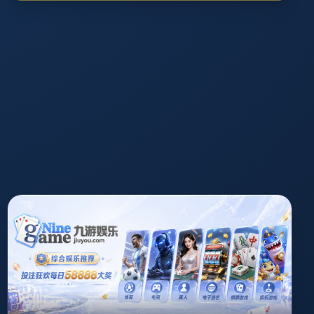
联赛淘汰赛的身影。作为亚洲地区最具声望的俱乐部赛事
赛淘汰赛的赛程表，不仅能让爱好者第一时间掌握比赛动