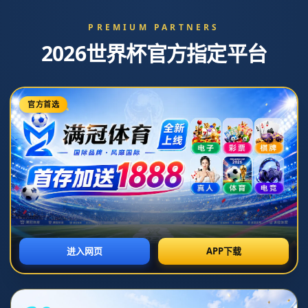
Toggl
navig
NEWS
},{fpTime＂：1740452592,＂title＂：＂
杨瀚森表现亮眼！郭士强表示不满，徐杰
和杜锋可能出局！中国男篮面临调整.
**杨瀚森表现亮眼！郭士强表示不满，徐杰和杜锋可能出局！中国
男篮面临调整**
**前言**