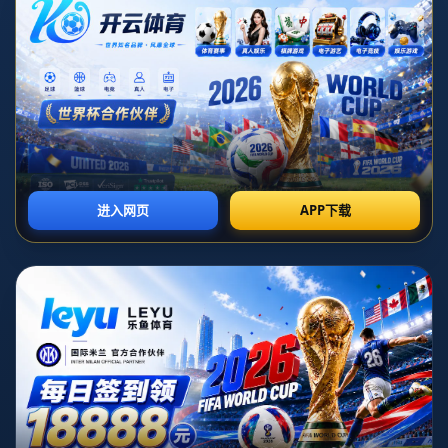
在近期的比赛中，中国男篮新星杨瀚森表现出色，赢得了多方关
注。然而，主教练郭士强对某些方面表现不满，徐杰和杜锋也面临
出局风险。中国男篮正处在调整的关键时期，球队的未来发展引发
了广泛讨论。
**杨瀚森的崛起**
**杨瀚森**是近年来中国男篮的一颗新星。在最近的比赛中，他展
现出了非凡的技术和顽强的拼搏精神。无论是在进攻还是防守上，
杨瀚森都表现出了很高的水准。他的出色表现不仅帮助球队取得了
不错的成绩，也为自己赢得了“未来之星”的称号。