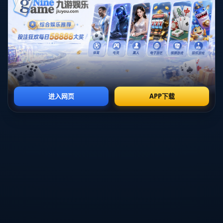
**徐杰和杜锋的出局风险**
在郭士强的调整策略中，**徐杰**和**杜锋**可能面临出局的风
险。徐杰在近期的比赛中表现平平，尚未能找到属于自己的最佳状
态。而杜锋在防守端的失误频频，使其在队伍中的位置变得岌岌可
危。