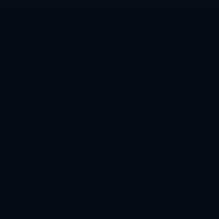
马特乌斯：尤尔曼德不仅专业能力出众，还具备其他优势
米兰冬季转会窗口聚焦菲尔克鲁格，塔雷紧锣密鼓商谈转会
CATEGORIES
公司新闻
行业资讯
NEWS
德甲第8輪拜仁慕尼黑1-1雲達不萊梅 科曼扳平狗剩中框.