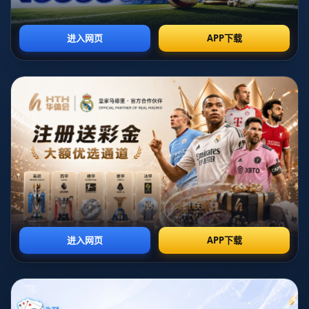
体水平。这一举措是中超提升其国际声誉的重要部分。对于中超球
队来说，具有国际经验和技术的球员无疑能为他们增添强大的竞争
实力。虽然此次被曝出的问题球员存在一定争议，但其丰富的比赛
经验和高水平的技战术能力也是吸引中超球队的重要原因。
### 案例分析：对话与包容的力量
以往的案例显示，J聯賽中不少因场外问题而失去效力资格的球员，
正是在其他联赛中重获新生。譬如，曾因纪律问题被J聯賽放弃的某
知名球员，转而加盟中东联赛后，不仅找回了状态，还赢得了职业
生涯的辉煌篇章。这样的先例不仅证明了**对问题球员态度的开放
**，更体现了不同联赛文化之间的融洽对话。