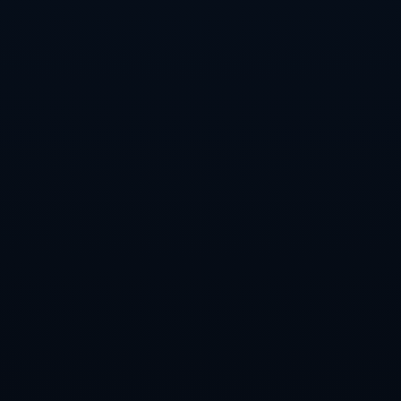
米兰冬季转会窗口聚焦菲尔克鲁格，塔雷紧锣密鼓商谈转会
CATEGORIES
公司新闻
行业资讯
NEWS
賽場留地：莫塔明確表態 基耶薩等因轉會避戰.
克內克特狂砍37分 今年新秀已有三人30+ 誰會成為第四人.
练太极拳的正确顺序，不走弯路，效果倍增！_武术_身体_套路.