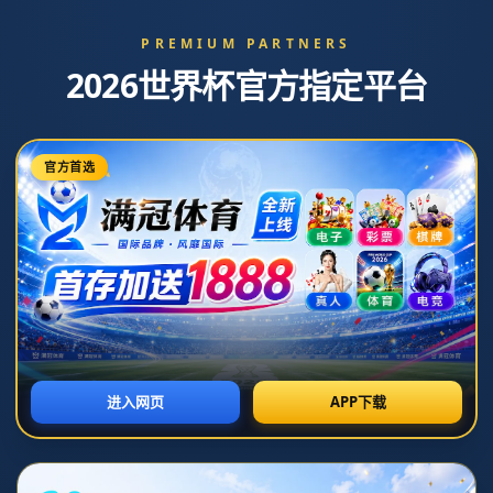
Toggl
navig
NEWS
19／20英超第38輪曼城5：0諾維奇 德布
勞內傳射建功.
在英超19/20赛季的最终决战中，曼城以令人瞩目的5:0大胜诺维
奇，这场精彩的比赛不仅为球迷带来了视觉盛宴，也充分展现了曼
城核心中场德布劳内的出色表现。本文将深入分析这场比赛，探讨
德布劳内如何在**传射建功**中引领球队迈向胜利。
**全面的德布劳内——球队的发动机**