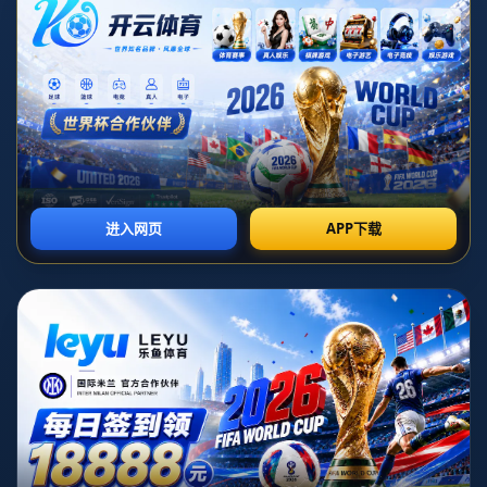
在对阵诺维奇的比赛中，德布劳内无疑是场上最耀眼的球星。他不
仅为球队的进攻打开了局面，还展现出了全能中场的非凡实力。比
赛的开场阶段，曼城便掌握控球权，而德布劳内凭借精准的传球和
敏锐的视野一次次撕破诺维奇的防线。*他的传球如手术刀般精确，
无论是短传控球还是中长距离的调度，均能确保球权在己方掌控之
中。*
**关键时刻的精准一击**
在比赛进行至中段时，德布劳内再次证明了他的价值。他在禁区边