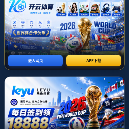
尤文图斯在上半场就打开了局面，由于他们拥有相对较强的**控球
率和进攻天赋**，率先取得了1-0的领先优势。在这场比赛中，尤
文图斯展示了他们在中场的组织能力和前锋的精准射门。然而，尽
管占据主动，但尤文始终未能扩大比分，此问题就存在于他们的进
攻末端——缺乏最后一击的精准。
**南特的顽强反扑**