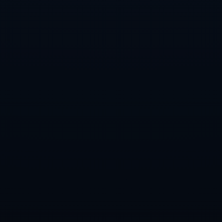
NEWS
阿德裏亞諾憶國米時光：是我生命不可磨滅一部分，難忘2001年
那記震撼皇馬重炮任意球！.
CBA：客场输球 新疆伊力特男篮106-113南京头牌苏酒男篮.
國足亞運會8強0-2完敗 韓國隊人才儲備占優實力更勝一籌.
皇馬新援完成註冊 貝林厄姆國籍仍未確定.
新疆女篮官宣：最美国手赵爽重新回归 签约詹姆斯+谢帕德.
我国冰雪运动呈蓬勃发展态势.
哈登表示效力雷霆三年獲益頗豐 杜蘭特與威少成為榜樣.
巴薩冬窗清貧引援難 哈維得駕馭當下 羅克或提前6個月報到.