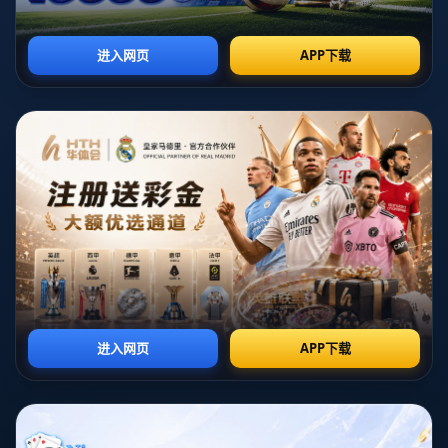
尽管被看作是相对弱势的一方，南特在本场比赛中展现了令人惊叹
的反扑能力。在比赛下半场，南特通过**布拉斯的一记精彩抽射**
扳平了比分，展现出强大的心理韧性和良好的战术执行力。布拉斯
的进球不仅确保了南特在客场获得一个宝贵的进球，同时也点燃了
他们在次回合比赛中的信心。
**战略与技战分析**
分析这场比赛的战术，可以看到尤文图斯在比赛中采取了**稳中求
进的策略**。球队主帅阿莱格里在排兵布阵上选择了更为进攻型的
阵容，意在通过高压逼抢和快速反击来压制对手。然而，在面对南
特的顽强防守时，尤文似乎缺少变化。反观南特，他们的防守反击
战术收效显著，尤其是在中后场的密集防守和快速转移球的表现
上，给予了尤文极大的压力。
如果说尤文图斯的比赛策略在上半场是用控球来压制对手，那么到