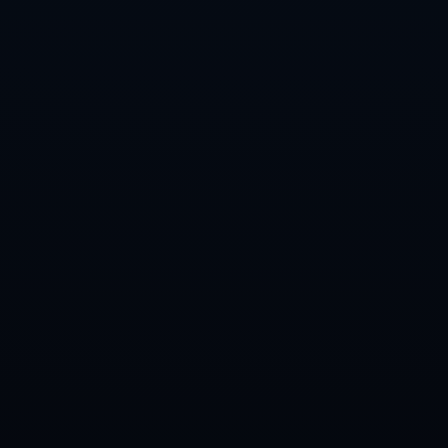
2024歐洲杯主辦城市舉辦獎杯巡回賽！引發熱情高漲！.
CBA：力争连胜 青岛国信制药男篮今晚迎战九台农商银行男篮.
【原创】竞彩单场推荐：周六005英足总杯-米堡VS布莱克本.
CONTACT US
Contact: 问鼎娱乐
Phone: 13584905651
Tel: 024-6131669
E-mail: admin@qw-wendingyule.com
Add:云南省红河哈尼族彝族自治州建水县盘江乡