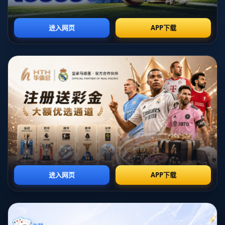
考量到这一点，有效的沟通被证明是一种极其有力的工具。**华子
所表达的担忧**，在一次内部会议中得到了体现。通过组织头脑风
暴会议，其中所有成员均被鼓励开放表达自己的观点，不同的声音
被包容，团队内的信任度提升。类似的做法不但能调和队员之间的
意见分歧，还能为整个团队重新确定一致的方向，减轻因多元个体
目标所导致的焦虑和不安。
另一种改善个人目标和团队目标之间不匹配的方法，便是制定一个
**更加灵活的绩效评估机制**。传统的评估方式只注重个别比赛的
成败或个人的表现，往往忽略了个人在团队中的综合贡献及其长远
影响。成功的团队管理者会采用定制化的评估体系，按季度或年度
综合评议队员的整体表现，使其更趋向于团队利益。
涵盖上述分析，我们看到，在一个即将崩溃的团队中，每个成员心
中所藏的个人打算不仅是症结所在，同时也是解决问题的突破口。