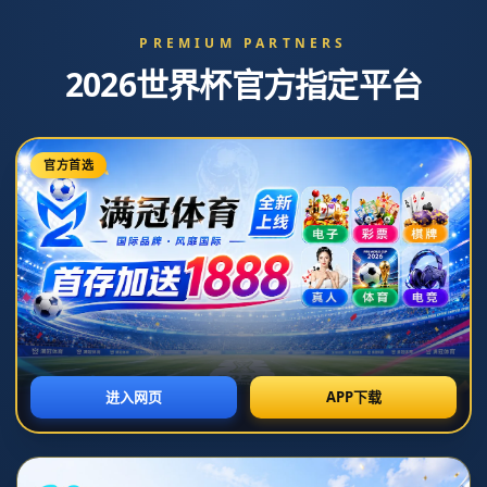
Toggl
navig
NEWS
華子表示球隊如同即將崩潰 每個人心中都
有各自的打算.
在竞技体育的世界中，稳定的团队合作常常是制胜的关键。然而，
当内部的不安与分歧不断加剧时，**球队如同即将崩溃**的危险信
号便开始显现。成功的团队全员心往一处使，而一旦队员心中有了
各自的打算，团结便被相互矛盾与猜忌所侵蚀。本文以"華子表示球
隊如同即將崩潰 每個人心中都有各自的打算"为题，深入探讨团队
破裂的原因及其潜在影响。
在任何成功的团队中，共同目标是驱动力。然而，当个人目标与团