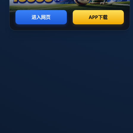
主播遇见冰雪丨探访亚冬会开幕式幕后
彩排 是什么让康辉直呼“我不行”？.
国王杯-马竞6分钟两球瑟洛特绝平 巴萨
首回合4-4.
郭田雨在中超的高效表現能否贏得李鐵
的賞識？.
CONTACT US
Contact: 问鼎娱乐
Phone: 13584905651
Tel: 024-6131669
E-mail: admin@qw-wendingyule.com
Add:云南省红河哈尼族彝族自治州建水县
盘江乡