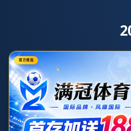
CATEGORIES
NEW
公司新闻