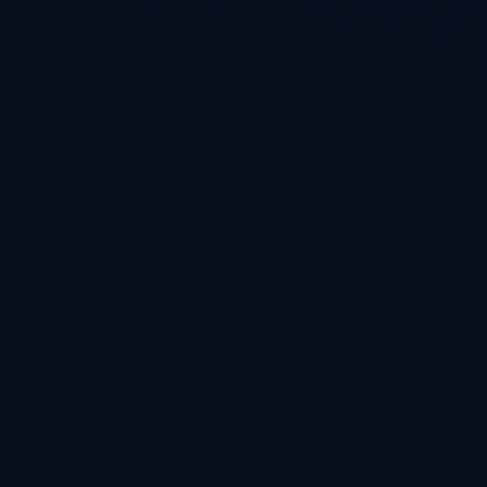
**哈蘭
哈蘭德
仅能够
质疑者
现始终
**数据
成功从