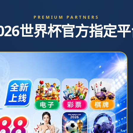
HOME
S
哈蘭德又破紀錄！曼城前鋒成英超史上最