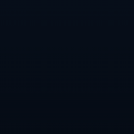
RELATED NEWS
羽毛球世锦赛8月28日赛程公布 国羽全力以赴争八强
自由式滑雪世界杯芬兰卢卡站 徐梦桃获赛季首冠
16日综合：巩立姣泪别收官之战 樊振东、王曼昱双双卫冕
知道他们是谁吗？！@小贱OvO @M.......F
马特乌斯：尤尔曼德不仅专业能力出众，还具备其他优势
米兰冬季转会窗口聚焦菲尔克鲁格，塔雷紧锣密鼓商谈转会
CATEGORIES