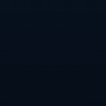
马，且在短时间内执教球队取得了巨大成功。面对**足球生涯的第
二次启程**，齐达内再一次选择了与皇马共同进退。这正表明了，
皇马愿意与富有潜力及价值的球星续约，而不仅仅是出于情感因
素。
**总结**
**对于卢卡·莫德里奇，离开足球的理由只有一个，那便是他失去了
对这项运动的热情**。在此之前，不论是他个人抑或是皇马，都没
有理由终结这段合作关系。无论足球世界如何变化，一个始终充满
激情的心将永远是他在球场上驰骋的动力。相信无论何时，只要他
还愿意奔跑，白衣军团的大门永远为他敞开。
PREVIOUS：
自媒体：尤文决心买断小孔塞桑，将面临三支英超
球队竞争.
NEXT：
巴萨vs马竞：亚马尔PK阿尔瓦雷斯，拉菲尼亚、格列兹
曼出战.