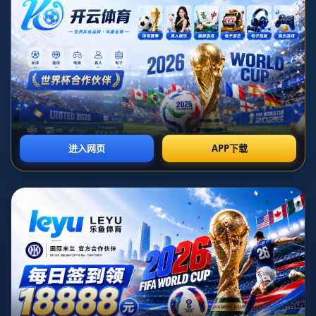
去了对足球的热情，他才可能选择退役**，而皇马也很可能愿意继
续与这位伟大的中场续约。
**传奇永不停歇的热情**