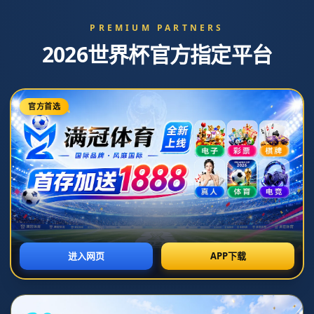
Toggl
navig
NEWS
莫伦特斯：魔笛只有失去热情后才会退
役，我认为皇马愿意续约.
**_莫伦特斯：魔笛只有失去热情后才会退役，我认为皇马愿意续约
_**
在世界足坛，能被称为“魔笛”的球员寥寥无几。克罗地亚传奇中场
卢卡·莫德里奇便是其中之一。这位在球场上闪耀无比的中场艺术
家，凭借其精湛的控球技术和卓越的传球视野，在皇马和克罗地亚
国家队留下了不可磨灭的印记。不久前，前皇家马德里球员费尔南
多·莫伦特斯的一席话引发了广泛关注。他坚信，除非**莫德里奇失