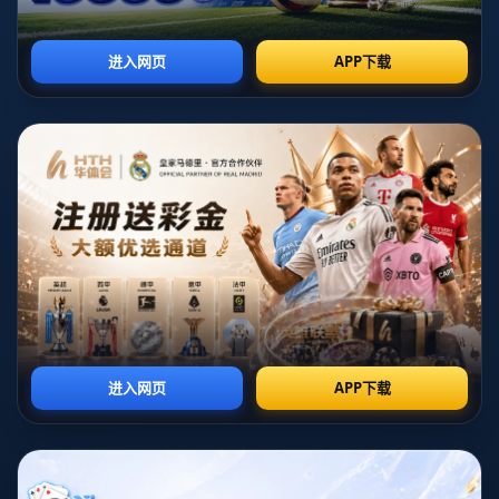
在当今足球世界，职业球员的寿命并不算长。然而，卢卡·莫德里奇
似乎是个例外。即便已经三十多岁，他在球场上的表现依然如巅峰
时期般耀眼。以脚下盘带挑战防线的技巧，他展示出对足球的无限
热忱。对于莫德里奇来说，只要这种热情不泯灭，他便永不会踏出