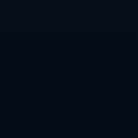
自由式滑雪世界杯芬兰卢卡站 徐梦桃获赛季首冠
16日综合：巩立姣泪别收官之战 樊振东、王曼昱双双卫冕
知道他们是谁吗？！@小贱OvO @M.......F
马特乌斯：尤尔曼德不仅专业能力出众，还具备其他优势
米兰冬季转会窗口聚焦菲尔克鲁格，塔雷紧锣密鼓商谈转会
CATEGORIES
公司新闻
行业资讯
NEWS