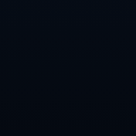
韩媒：泰山俱乐部称，取消比赛的理由是“球员健康问题”.
平陆运河两大枢纽建设迎来新进展.
安东尼背后铲人被直红罚下，将缺战皇马！.
索默祝国米比赛顺利，邓弗里斯：你别双手合十了，让它休息吧.
蘭帕德確認庫利巴利傷缺數周！將缺戰歐冠8強次回合！.
18个省份已开通“12356”心理援助热线.
[一图流]BLG众人阵型分散给出机会，TES极限打赢绝境团一波翻
盘46亮230回复.
空军八一飞行表演队竞逐云端.
CONTACT US