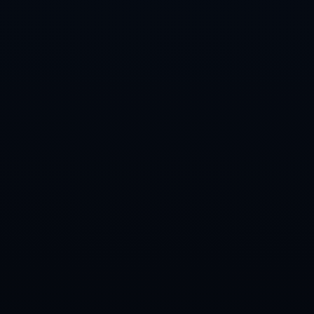
深圳行山｜漫步「銀白棧道」感受山水風光 打卡推薦8處最美棧
道.
中超最佳阵容：古斯塔沃双响米内罗传射 本土球员仅3人_比赛_金
永_传球.
【讲习所·奋进的春天】“雄安为世界提供宝贵的发展经验”.
CONTACT US
Contact: 问鼎娱乐
Phone: 13584905651
Tel: 024-6131669
E-mail: admin@qw-wendingyule.com
Add:云南省红河哈尼族彝族自治州建水县盘江乡