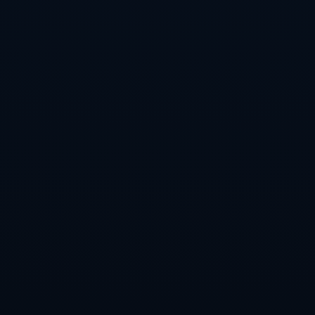
PREVIOUS：
曼联近12轮英超8负 同期仅少于倒数前二蓝狐&圣
徒.
NEXT：
沈夢雨加盟英冠 女足留洋務實新典範.
RELATED NEWS
羽毛球世锦赛8月28日赛程公布 国羽全力以赴争八强
自由式滑雪世界杯芬兰卢卡站 徐梦桃获赛季首冠
16日综合：巩立姣泪别收官之战 樊振东、王曼昱双双卫冕
知道他们是谁吗？！@小贱OvO @M.......F
马特乌斯：尤尔曼德不仅专业能力出众，还具备其他优势
米兰冬季转会窗口聚焦菲尔克鲁格，塔雷紧锣密鼓商谈转会