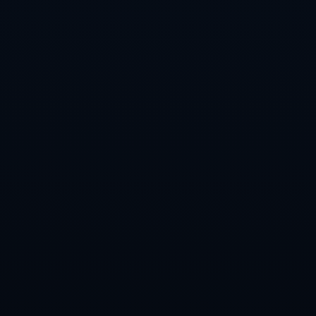
CATEGORIES
公司新闻
行业资讯
NEWS
林孝埈术后报平安：我手术结束了，一切顺利.
C羅表示坎塞洛新冠陽性不會過度擔憂不想談論疫情.
一张劳务“金名片”带动超15万人就业.
仍是6項紀錄保持者！布馮曾締造男足歷史500場零封紀錄！.
烏度卡表示我們在關鍵時刻得分困難這是我們亟需解決的問題.