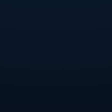
键篮板球的丢失直接导致了防守端的崩盘，也让对方获得了大量二
次进攻机会。
此外，福建队的外线防守没有足够硬度，多次让古德温轻松突破，
制造得分机会。正是这些防守上的漏洞，让福建队始终无法有效限
制山西队的多点进攻。福建队需要在接下来的比赛中*加强防守执行
力和体能储备*，否则很难在联盟中获得更多胜利。
---
### **团队协作：山西队的制胜秘诀**
除了个人球员的出色表现，*山西队的团队配合也至关重要*。无论
是快速转换进攻的反击战术，还是轮转防守对福建核心球员的包夹
战术，山西队都展现出了令人叹服的整体默契。特别是在第二节后
半段，通过一次次成功的抢断与快攻，他们直接拉开了比分差距，