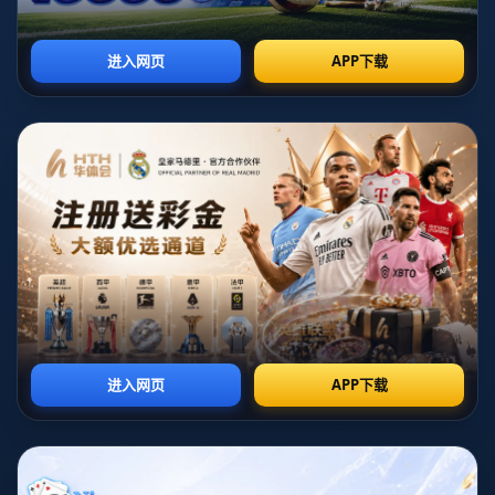
挡拆配合与快攻反击为刘传兴创造了多次轻松得分机会。这场比
赛，再次证明了他在CBA联赛中*作为一名全能型中锋的崛起之势
*。
---
### **古德温：效率全面，多点开花**