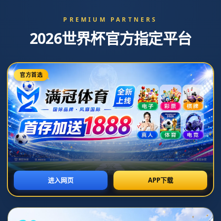
Toggl
navig
NEWS
山西大勝福建 劉傳興22分12籃板 古德溫
貢獻全面數據.
**山西力克福建，刘传兴与古德温大放异彩，展现球队实力**
近日的CBA联赛中，*山西队以精彩表现击败福建队*，用一场颇具
代表性的胜利宣告了自己的实力。本场比赛中，山西队球员刘传兴
以**22分12篮板的两双表现**彻底统治内线；同时，古德温也拿出
了全面的个人数据，稳扎稳打、全面爆发。山西队的亮眼表现不仅
让球迷惊艳，也展示了他们强大的团队协作能力。而福建队则暴露
出外线防守不力和篮板保护不足的短板。接下来，我们将通过数据