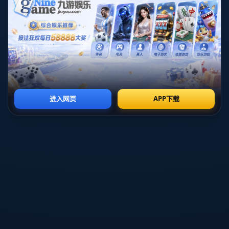
古德温是山西队本场比赛的另一个亮点。他的表现可以用“全面”两
个字来概括——得分、助攻、篮板、防守，四项全能。他不仅为山
西队在进攻端提供持续火力，还能在关键时刻送出助攻，串联起整
支球队的攻防转换。
古德温的**全面数据信息**十分值得一提。在对抗福建队这样的劲
旅时，他保持了稳定的投篮命中率，同时利用速度优势切入篮下，
多次造成防守犯规。这种竞技状态让山西队始终保持进攻节奏，完
全压制住了福建队的快速反扑。
---
### **福建队：篮板保护失守，防守硬度不足**
相比山西队的全面开花，福建队的表现则显得有些力不从心，尤其
在关键的篮板保护环节上，暴露出了巨大劣势。本场比赛，福建队
在篮板球上的表现可谓令人失望，整体篮板数远低于对手。多次关