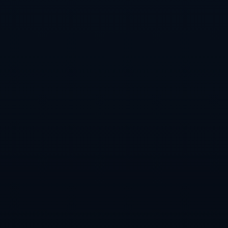
战术。
PREVIOUS：
没滤镜真可怕，杨幂婉如大妈，朱迅看着渗人，贾
静雯巫婆既视感.
NEXT：
國米宣布續約巴斯托尼三年.
RELATED NEWS
羽毛球世锦赛8月28日赛程公布 国羽全力以赴争八强
自由式滑雪世界杯芬兰卢卡站 徐梦桃获赛季首冠
16日综合：巩立姣泪别收官之战 樊振东、王曼昱双双卫冕
知道他们是谁吗？！@小贱OvO @M.......F
马特乌斯：尤尔曼德不仅专业能力出众，还具备其他优势
米兰冬季转会窗口聚焦菲尔克鲁格，塔雷紧锣密鼓商谈转会