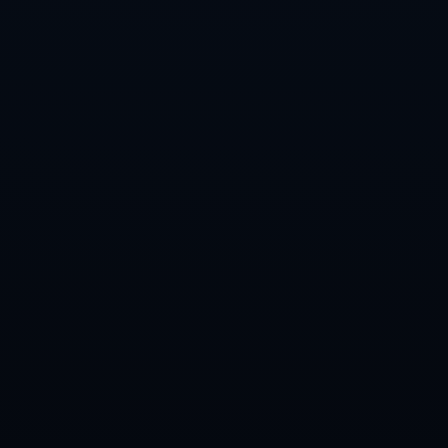
五人制前国脚猝死 恩师：他不抽烟喝酒生活习惯也好.
我的履职关键词｜全国人大代表邵丽丽：让数智铁路便捷智慧出
行.
亚精英联蔚山现代VS山东泰山预测分析：蔚山一门受伤缺席.
无处不在！阿门15中12砍全场最高25分+8板5助2帽 正负值
+26！.
CONTACT US
Contact: 问鼎娱乐
Phone: 13584905651
Tel: 024-6131669
E-mail: admin@qw-wendingyule.com