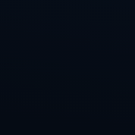
如果说
住机会
值得一
塔的信