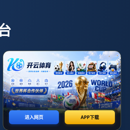
关于我们
产品中心
新闻中心
联系方式
迪巴拉遠射破門莫拉塔建功.