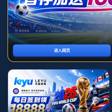
行业资讯
# 意甲
NEWS
**本
了尤文
庫裏居然覺得平庸也能翻身 西部差距原
來如此微薄.
出坚实
普京：俄美应解决延长《新削减战略武
器条约》的相关问题.
曼联为拉什福德标价5000万镑.
奧運女足：羅德曼致勝一球 巔峰對決日
本惜敗.
平陆运河两大枢纽建设迎来新进展.
福克斯認為突破禁區能提升投籃表現.