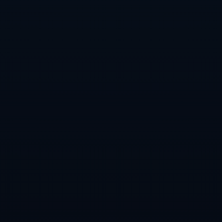
迪巴拉的进球是为尤文奠定了领先优势，那么莫拉塔则是将胜利牢牢锁定。
，莫拉塔接到队友的横向传球后冷静推射破门，将比分扩大至2-0。
提的是，莫拉塔在此前几场比赛表现略显低迷，但通过这粒进球，他重新证
心，也缓解了外界对他状态的质疑**。本赛季，莫拉塔的责任不仅仅是得