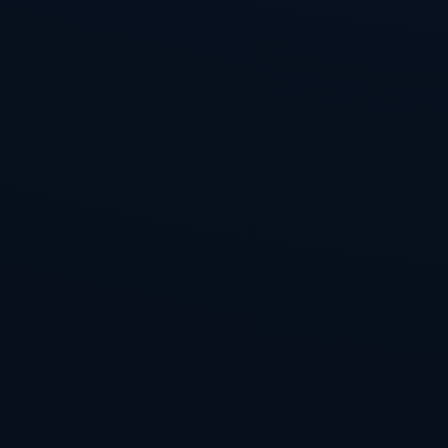
上一轮
---
## *