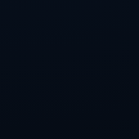
赛的回放、分析和讨论，教练和球员能够**反思战术布
顾自己的表现，还反复研究对手的战术，以发现其弱点和
，拜仁进攻方巧妙地利用这些盲点，从而攻入关键的制胜
借助先进的数据模型，教练团队能更精准地评估每位球员
的反思，而是将其贯穿于整个训练过程中。
对方在边线传导球时常出现站位过于靠前的情况。因此，