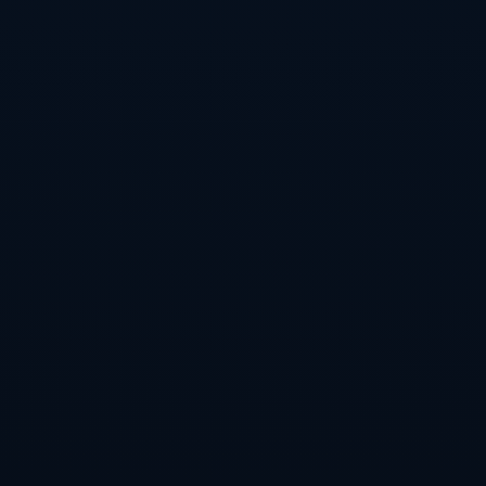
足球界，**拜仁慕尼黑**始终是令人闻之色变的劲旅。其持久的不败战
。在众多策略中，以滕哈格为代表的教练团队创新性地使用“录像疗法”帮
助拜仁慕尼黑保持不败的。