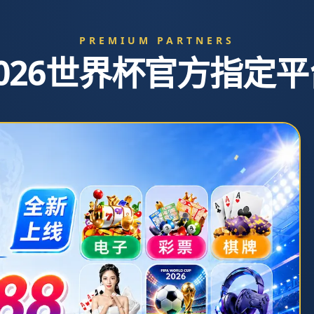
HOME
S
拜仁堅守不敗！滕哈格用錄像