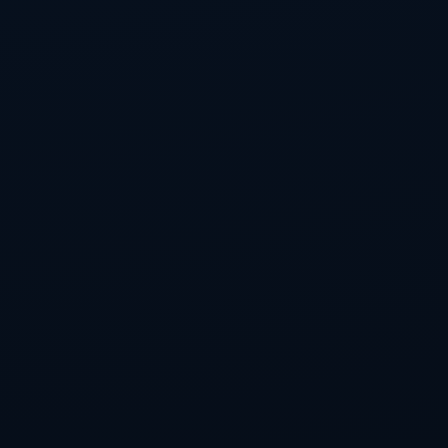
绩不仅归功于球队本身的实力，还包含了教练策略上的精
助球队不断取得胜利。本文将深入探讨这一革命性策略是