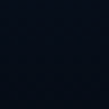
疗法的重要性**
我们需要了解，**录像疗法**并不仅仅是简单地观看比赛录像。通过对比
执行中的优劣**。滕哈格在其执教生涯中，通过这种方式帮助球队不仅回
之处。例如，在对阵多特蒙德的比赛中，通过细致分析多特防守端的空隙
之处**
的录像疗法不仅体现在比赛回放中，更体现在利用现代科技的对比分析。
和对手的动向。滕哈格的创新性在于，他并不是将录像疗法局限于比赛后
对阵强敌巴黎圣日耳曼的比赛准备中，滕哈格的团队通过录像分析发现，