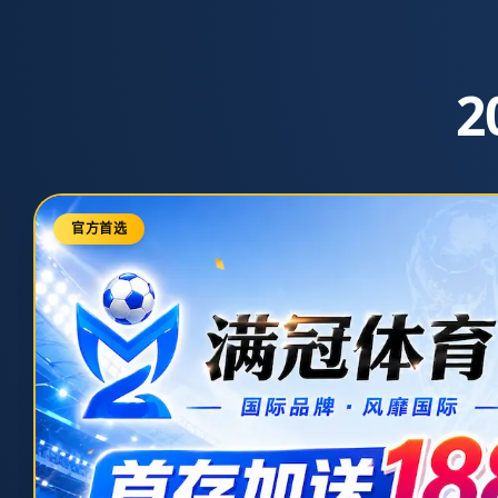
CATEGORIES
NEW
公司新闻