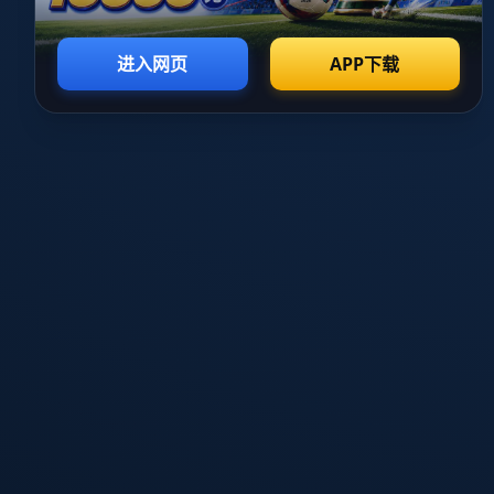
导人会晤进行实质性准备.
米体：尤文今夏可能出售伊尔迪兹用于
引援，目标包括奥斯梅恩.
申智爱领先澳洲公开赛，约翰斯顿爆冷
追平赫伯特.
CONTACT US
Contact: 问鼎娱乐
Phone: 13584905651
Tel: 024-6131669
E-mail: admin@qw-wendingyule.com
Add:云南省红河哈尼族彝族自治州建水县
盘江乡