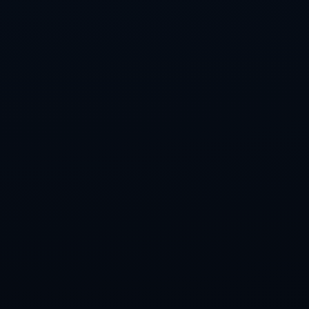
。
像更清晰地看到自己的贡献，这不仅提升了他们的自信
能在分析过程中找到自己的角色价值。
对手换人之后如何调整战术，从而在比赛中主动换上最适
赢率提高了15%。这种数据支持下的决策，坚定了拜仁
不败纪录，还促成了一种全新的训练和比赛模式。这种结合
不开细致的准备与创新的策略，而滕哈格用实际行动证明