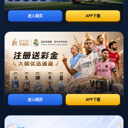
有极高的成功率。近年来，他频繁出现在前场，*成为球队关键时刻
的制胜法宝*。在一些比赛中，拉莫斯的进球数甚至超越了许多前
锋。
法甲联赛的新规则允许拉莫斯有更多的进攻自由度，加上他丰富的
比赛经验和临场应变能力，使得他成为了金靴榜上一匹当之无愧的
黑马。