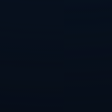
靴奖的竞争已经成为本赛季不可错过的焦点。
PREVIOUS：
官宣！拜仁慕尼黑與諾伊爾續約至2024年.
NEXT：
奧爾特加：門將不能有任何一個失誤，解決心理問題對
我們非常重要！.
RELATED NEWS
羽毛球世锦赛8月28日赛程公布 国羽全力以赴争八强
自由式滑雪世界杯芬兰卢卡站 徐梦桃获赛季首冠
16日综合：巩立姣泪别收官之战 樊振东、王曼昱双双卫冕
知道他们是谁吗？！@小贱OvO @M.......F
马特乌斯：尤尔曼德不仅专业能力出众，还具备其他优势
米兰冬季转会窗口聚焦菲尔克鲁格，塔雷紧锣密鼓商谈转会