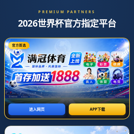
Toggl
navig
NEWS
法甲金靴赔率：姆巴佩冲6连冠？拉莫斯紧
随其后.
**法甲金靴赔率:姆巴佩冲6连冠?拉莫斯紧随其后**
近年来，法甲联赛的射手王之争愈发激烈。然而，法国天才少年**
姆巴佩**似乎仍然是这个舞台上最耀眼的明星。他是否能够实现金
靴奖的**六连冠**，引发了广泛关注。同时，拉莫斯作为一个不容
忽视的竞争者，也成为媒体和球迷讨论的话题。本文将围绕这一主
题深入探讨，分析两位球星在法甲联赛中的表现，以及他们竞争的
可能性。