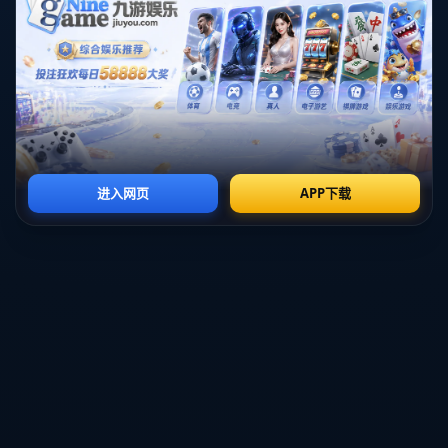
**对比与分析**
虽然姆巴佩在得分能力上占据优势，但拉莫斯的综合素质也不容忽
视。*姆巴佩依靠他的速度和敏锐的门前意识*，而拉莫斯则更多地
依赖他的战术意识和强大的心理素质。两者的较量不仅仅是**速度
与力量**的对决，更是**技术与智慧**的碰撞。
如果我们回顾上个赛季的赛事，姆巴佩在对阵里昂的比赛中上演了
帽子戏法，这种高光表现频频上演。而拉莫斯则在对阵马赛的比赛
中，通过点球和头球为球队锁定胜局。
**结论**
虽说姆巴佩有能力冲击六连冠，但不能忽视拉莫斯等竞争对手的威
胁。他们各自的优势与特点将在本赛季的法甲联赛中碰撞出怎样的
火花，值得每一位球迷期待。无论最后结果如何，这场关于法甲金