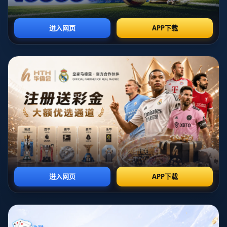
### 傷病無情，西蒙尼的策略與信條
面對皇馬和巴薩，傷病無疑會讓一支球隊的競爭力受到影響，尤其
是在隊內缺少像本澤馬、萊萬多夫斯基等具有決勝能力的王牌時，
情況更為嚴峻。然而，**西蒙尼始終秉持一個信條——球隊的團結
和防守反擊才能夠抵禦最強敵人。**