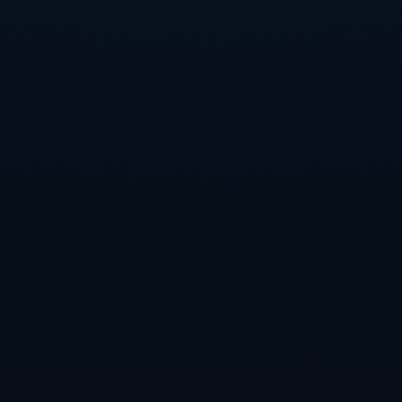
蒙尼認為，當某些球隊過於依賴某個巨星時，反而會加劇傷病時的
崩盤效應。與此相對，**馬競的核心優勢在於整體性與韌性，他們
不以單一球星為中心，而是以團隊戰鬥力見長**。這種分工明確的
體系，正是西蒙尼多年間不斷精心打造的果實。
如他所言：「歷史曾教會我們，唯有團結與不屈才能挺過每一場艱
難的比賽。」在即將到來的關鍵比賽中，馬競無疑將成為一支讓皇
薩忌憚的力量。
PREVIOUS：
山东高速男篮：国内球员挑大梁 帮助球队锁胜利.
NEXT：
聯賽杯第4輪伯恩利0-1熱刺 小盧卡斯破門凱恩造險.
RELATED NEWS