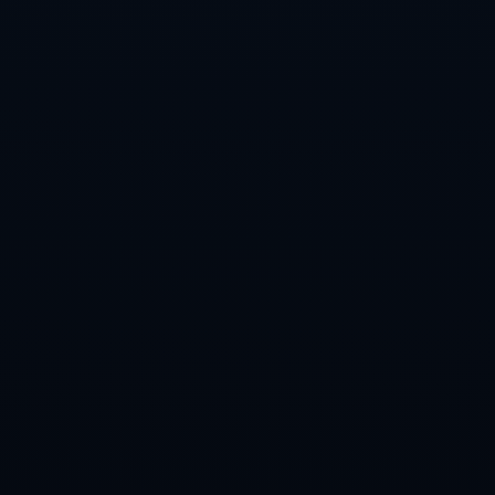
NEWS
李鐵入獄20年｜「招牌瀏海」暫得保未被剪頭髮 不見家人現身
法院.
英超第10輪紐卡斯爾0-3切爾西 詹姆斯梅開二度若鳥點球建功.
郭田雨在中超的高效表現能否贏得李鐵的賞識？.
【足球】周三002法国杯赛事推荐：布雷斯特VS敦刻尔克.
不冷静！杜兰拍打对手头部92分钟染红 利雅得胜利落后1球10人
应战.
吳金貴：國家隊球員歸隊且表現出色，申花已熬過困難時期.
闪转腾挪微操不断！红牛城市单车速降赛比赛视频发布18亮70回
复.