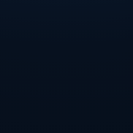
多·曼達瓦替補上陣，成功穩住了局面。
### 皇馬與巴薩：不可輕視的對手
在競爭激烈的西甲聯賽中，皇馬和巴薩一直是其他球隊難以逾越的
鴻溝。皇馬擁有世界級的陣容深度和戰術靈活性，而巴薩則憑借梅
西時代建立的傳控優勢繼續啟航重建。然而，值得讚歎的是，馬競
在與這兩支勁敵的直接對話中從來不缺亮點。
比如，2019年的西甲聯賽，馬競在科斯塔被禁賽和攻擊線人員短缺
的情況下，依然與巴薩打出了一場驚心動魄的平局；2020年歐洲超
級盃，他們更是在對陣皇馬的比賽中以強大的整體防守奪冠。**這
些經驗無疑是馬競最大資本，也成為西蒙尼敢於挑戰豪門的重要依
託。**
### 團結與鬥志：穿越困境的基石
傷病固然可怕，但它也是檢驗一支隊伍深度與韌性的重要標準。西