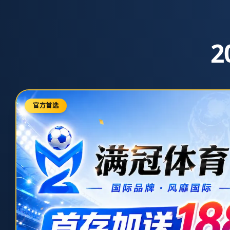
CATEGORIES
NEW
公司新闻