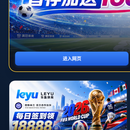
行业资讯
**西甲
NEWS
西甲联
亚，这
开拓者141-88狂胜黄蜂，安芬尼-西蒙斯
25+3+4，夏普20分.
**巴萨
佩里西奇欧冠两回合对阵尤文都取得进
当比赛
球，上一位做到的是C罗.
拼搏精
世預賽歐洲區第7輪比賽集錦.
**西甲
五大聯賽唯一一支不敗球隊 AC米蘭或將
迎來復興.
由于这
仍然是
数览成绩单｜从2024消费数据看我国超
大规模市场潜力与优势.
**战术
40场4球6助，队友致敬！魔笛想续约皇
在战术