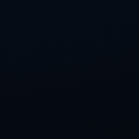
析，巴萨在战术执行力和临场发挥上，常常能够爆发出极
续比赛提供了更多信心和动力。
综合较量。在这个过程中，不仅仅是巴萨自身的巨大调整
争将更加激烈，给球迷带来更多意想不到的惊喜和期待。
英超第16輪利物浦3-1南安普頓 利物浦二連勝升上排名
第6.
2026-03-06T18:32:11+08:00
2026-03-06T18:32:09+08:00
2026-03-06T18:32:08+08:00