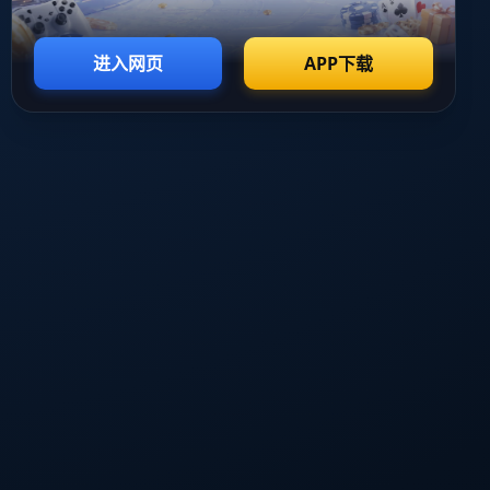
性的战术**，丝毫不给塞维利亚反扑的机会。