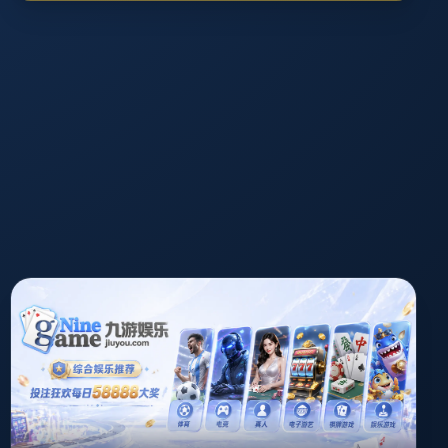
赛中，**十人巴萨**竟以压倒性的优势大胜塞维利
惊的比分战胜塞维利亚。这场比赛中，**巴萨的坚持和
然士气高昂，协调配合，为球队贡献了几粒精彩的入球。
看积分榜的变化：**皇马、巴萨、马竞**等豪门球队
季的走向。
这不仅提高了整体部局的稳定性，也为球队的胜利提供了