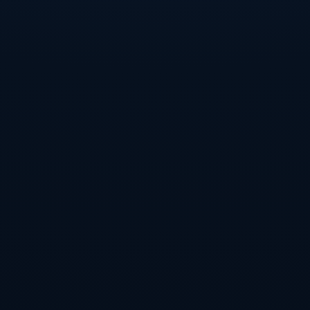
在這場賽程爭議中，**歐洲豪門俱樂部**顯然是最具話語權的一
方。這些俱樂部擁有眾多頂尖球星，參與世俱杯無疑會增加品牌曝
光度。然而，他們也擔心賽程的過度擠壓可能導致球員疲憊不堪。
以皇馬和巴塞羅那為例，兩支球隊經常需要在聯賽、歐冠與世俱杯
之間疲於奔命，進而影響其在國內賽場的表現。
**對話路上的挑戰與契機**
儘管國際足聯致力於對話，但實際實施依然面臨諸多挑戰。文化差
異、經濟利益以及傳統觀念的不同，都可能成為限制對話效率的因
素。然而，也正是因為這些差異，溝通交流才尤為重要。通過不斷
的對話，或許能夠激發出更多創新的思路，甚至有可能改變既有的
賽程安排模式。
**前景展望**
最終，*無論結果如何*，國際足聯在面對世俱杯賽程爭議時展現出