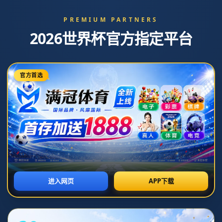
Toggl
navig
NEWS
面對世俱杯賽程爭議，國際足聯力求通過
對話化解.
在最近的體壇中，世界俱樂部杯（世俱杯）賽程的爭議再次被推至
風口浪尖。**國際足聯（FIFA）**作為全球足球的最高管理機構，
正積極尋求通過對話來化解這場紛爭。由於賽程的設定可能影響到
俱樂部的行程和球員的休整時間，這一問題引發了廣泛的關注和討
論。
**問題的根源**
世俱杯是國際足聯組織的每年一度的重要賽事，旨在匯聚世界各地