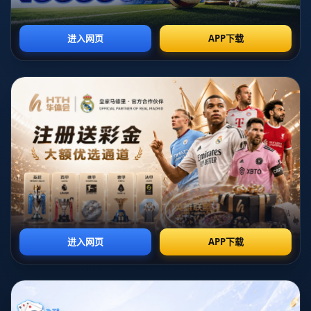
為了**化解這些矛盾**，國際足聯採取的首要策略便是對話。國際
足聯希望能夠聆聽各方的意見，並通過協商來找到一個各方都能接
受的解決方案。此前，國際足聯主席曾提出舉行一系列會議，邀請
各大洲足球聯合會以及各豪門俱樂部的高層參與，旨在制定一個更
為合理的比賽時間表。