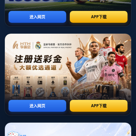
场比赛中表现出的稳定心态值得称道。即使在比分落后的情况下，
她也从未表现出慌乱，而是始终保持专注，逐步缩小比分差距。她
的这种表现是多年国际大赛经验积累的结果，帮助她克服了比赛中
的多重挑战。
**_技术细节解析_**
从技术角度看，蒯曼的胜利离不开她在发球和接发球环节的表现。