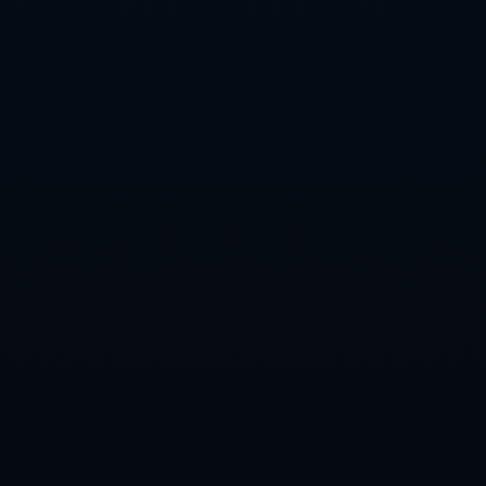
範弗裏特表示不想被指責軟弱 球隊表現糟糕.
法國幫派改變！姆巴佩領銜添新情調！.
莫蘭特砍下32分9籃板9助攻 塔圖姆和霍勒迪三分27投僅中5 灰熊
成功終結凱爾特人三連勝.
國米宣布續約巴斯托尼三年.
拳擊｜韓國拳手挑釁「怪物」井上尚彌 4回合被KO無奈：太快
太強.
最炫民族风：“摔”的是力量与技巧，“跤”的是朋友.
哈里伯顿33+11特纳两双 步行者主场大胜猛龙_篮板_助攻_NBA.
官方：CBA全明星首发票选12月26日开启.