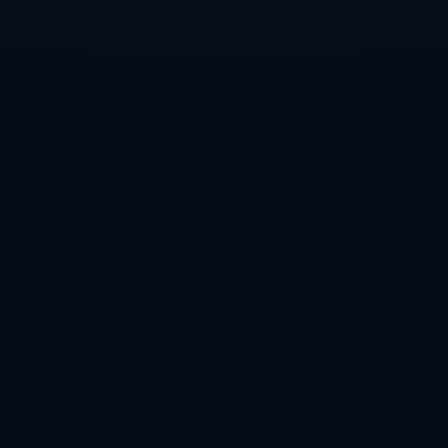
弈里，菲尔克鲁格与塔雷的名字，将频繁出现在意大利与德国媒体
的头条，而米兰的锋线未来，也有望在这次紧锣密鼓的运作中迎来
新的变化。
PREVIOUS：
马特乌斯：尤尔曼德不仅专业能力出众，还具备其
他优势
NEXT：
曼城维拉连胜紧逼阿森纳 利物浦切尔西曼联抢四激烈
RELATED NEWS
羽毛球世锦赛8月28日赛程公布 国羽全力以赴争八强
自由式滑雪世界杯芬兰卢卡站 徐梦桃获赛季首冠
16日综合：巩立姣泪别收官之战 樊振东、王曼昱双双卫冕
知道他们是谁吗？！@小贱OvO @M.......F