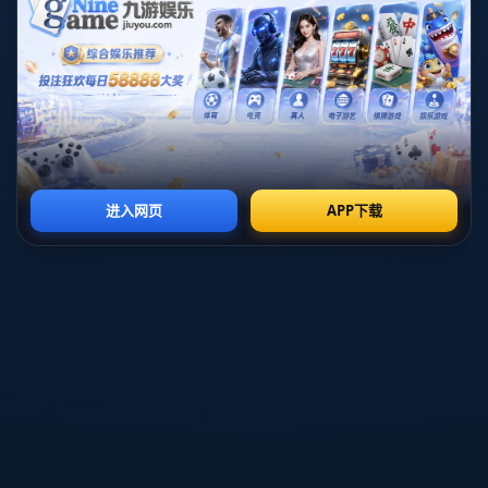
构的压力。有意甲内部人士指出，塔雷多年来在拉齐奥主导转会的
经历，使他对德语区球员的市场情况有着深刻了解，这也是米兰此
番将菲尔克鲁格锁定为优先目标时，敢于在谈判桌上主动出击的重
要原因之一。
从转会策略层面看，米兰高层清楚，冬季窗口本就难以完成大刀阔
斧的重建，更多是对关键位置进行精准补强。俱乐部在规划上采取
“点穴式引援”，中锋是一个点，防线和中场的厚度则是其余几大议
题。但在所有谈判方向中，菲尔克鲁格的转会进度目前被认为是最
靠前的。米兰希望通过一份中短期合同引入这位德国际，既解决即
时战力问题，又不至于锁死未来对锋线进行“更新换代”的灵活空
间。内部消息称，球员方面对于登陆意甲持开放态度，而能够代表
米兰这样拥有深厚底蕴的豪门出战，也是菲尔克鲁格职业生涯中颇