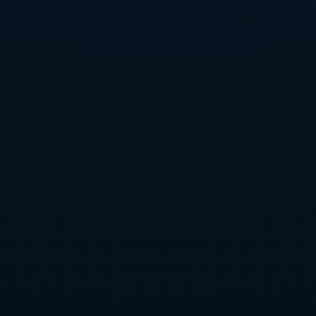
析认为，皮奥利在使用传统中锋方面经验丰富，从在佛罗伦萨到如
今执教米兰，他多次围绕“支点中锋+高速边锋”的模式进行过实践，
而米兰目前拥有莱奥、普利西奇、丘库埃泽等多名具有突破能力和
内切威胁的边锋，一旦中路多一个稳定的牵制点，将有助于撕开对
手防线，为二线插上和远射创造更多空间。
在财务层面，米兰必须在遵守财政公平原则和保持俱乐部可持续运
营之间寻求平衡。过去几个转会期，红黑军团在年轻化路线和潜力
股投资上投入颇多，本赛季成绩的起伏也让管理层意识到，仅靠青
训和新星崛起难以保证短期内的竞争力。此次冬窗以更成熟、更即
战力的菲尔克鲁格为引援目标，被视为是对球队阵容结构的一次“纠
偏”：通过引入有经验、心理素质过硬的老练前锋，来稳定球队在关
键战役中的发挥，从而为年轻球员提供更好的成长环境和施展空
间。
外界对这笔潜在转会的评价呈现出颇为统一的务实色彩。部分球迷