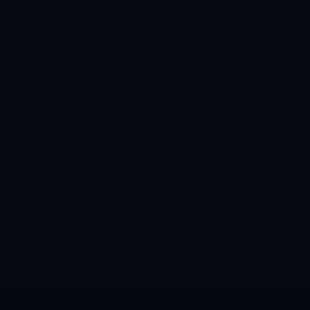
👀英超前瞻：利物浦发起冠军总冲刺，纽卡访安菲尔德31年不胜.
寒潮蓝色预警：黄淮江淮江南华南等地部分地区降温幅度可达
10℃.
滕哈格：新赛季前不会执教 唯一令我怀念的是老特拉福德.
哈尔滨亚洲冬季运动会竞赛工作会议召开.
阿古梅新願景：塞維利亞為首選，重返國米情有獨鐘.
西班牙破一輪遊魔咒晉級8強 迎淘汰賽首勝.
CONTACT US
Contact: 问鼎娱乐
Phone: 13584905651