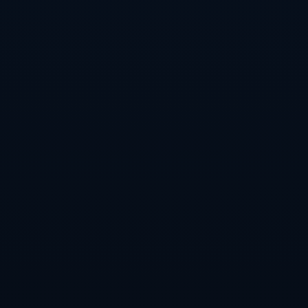
作为荷乙联赛中的老牌劲旅，一直以来表现稳定。他们以出色的战术组织
目前排名联赛前列。面对他们的对手鹿特丹精英，坎布尔有着相对的历史
精英则是一支年轻而有活力的队伍，球队以快速反击和灵活多变的技术战
有所提升。与坎布尔交锋记录显示，鹿特丹精英历来在客场较为被动，此
球员与战术风格**
布尔来说，他们的胜利很大程度上依赖于一名核心球员——中场大将克拉
劲的火力。再结合球队整体稳定的防守策略，坎布尔在主场始终占据着优
精英则将希望寄托在他们的年轻前锋——张文健的身上。这位新星以速度