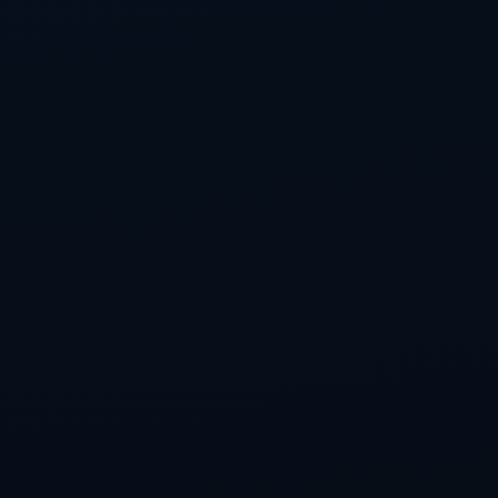
和顽强的比赛风格著称。本赛季，坎布尔延续了其强劲的
优势。
术著称。本赛季，他们的表现尚算不俗，但仍需在比赛稳
次面临挑战不小。
森。他的传球组织能力和场上领袖气质为坎布尔的进攻带
势。
见长，总是能在关键时刻撕开对手的防线。然而，鹿特丹