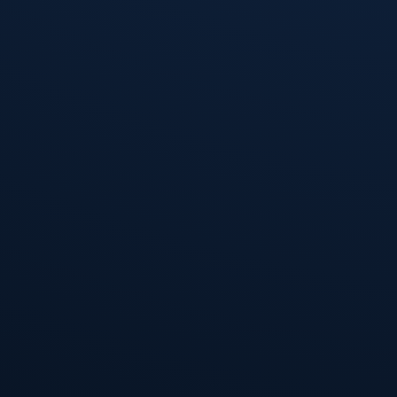
在这个
可错过
**分析