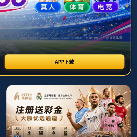
创】竞彩足球精准推荐：周五003荷乙-坎布尔VS鹿特丹精英**