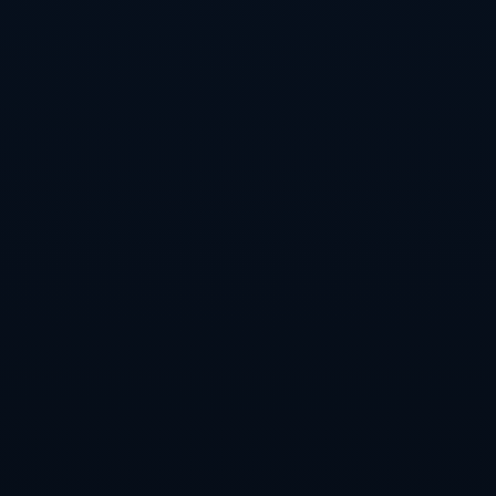
PREVIOUS：
Scotto：猛龍計劃交易布魯斯-布朗 上賽季曾拒絕
多個第二輪選秀權報價.
NEXT：
小橋表示恢復到受傷前狀態還需兩場比賽並將為此努
力.
RELATED NEWS
羽毛球世锦赛8月28日赛程公布 国羽全力以赴争八强