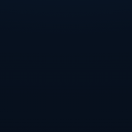
总的来说，帕金斯的推特点燃了关于篮球界“老将与新秀”的辩论之
火。它提醒我们，*除了胜负之外，体育还有更多的故事值得我们关
注。*借助詹姆斯的巨大影响力，我们或许能看到未来更多年轻球员
的冉冉升起。