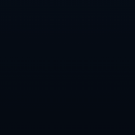
公司新闻
行业资讯
NEWS
福克斯強調渴望勝利與享受比賽之間的平衡.
終於有休息時間了 FIFPRO對小蜘蛛的長賽季表達不滿 踢了整整
75場比賽.
英冠伯恩利VS赫尔城预测分析：两名主力复出替补待命，伯恩利
伤病情况有所好转！.
曼城维拉连胜紧逼阿森纳 利物浦切尔西曼联抢四激烈
【原创】足彩预测：周六011英超-南安普敦VS纽卡斯尔联.
曝Spotify聯合創始人丹尼爾埃克將收購英超豪門阿森納.