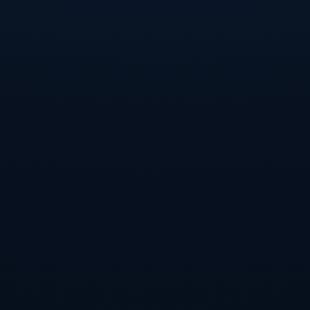
纪团队对市场需求的精准分析**。这与多特蒙德对年轻球员的发掘
模式有些类似，他们总是先于大多数俱乐部锁定那些潜力无限的新
星，并通过良好的培养机制将其转化为球队的核心力量。
**结语**
无论最终德屈佩选择加盟哪家俱乐部，他的未来发展都将成为行业
观察者关注的焦点。AC米兰和阿森纳的竞争，也为年轻球员的市场