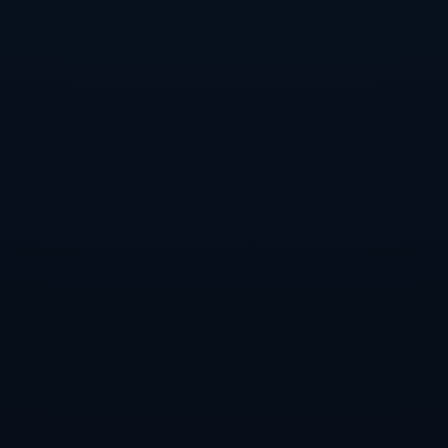
化运作提供了一个生动的案例。在这场复杂的谈判中，*最终的赢家
可能不仅仅是俱乐部，也包括那些通过培养年轻才俊而获益的整个
平台*。
PREVIOUS：
英超第9輪西漢姆聯1-0熱刺 孫興慜凱恩造險安東
尼奧破門.
NEXT：
官宣！54歲的三浦知良租借加盟JFL球隊鈴鹿FC.