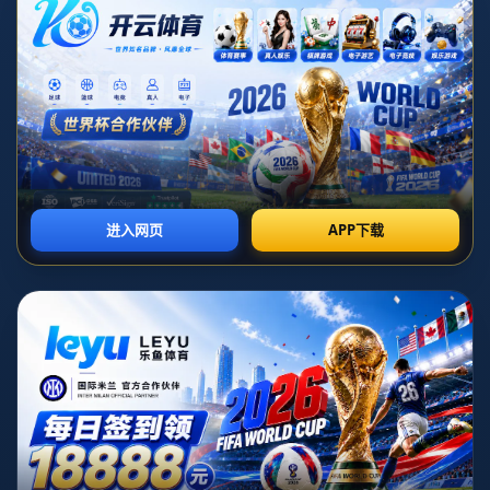
来增添了更多悬念。
**德屈佩：冉冉升起的新星**
德屈佩，这位年轻的比利时中场，以其出色的球场表现迅速赢得了
欧洲各大俱乐部的关注。在最近的比赛中，*他凭借灵活的盘带和精
准的传球，多次助攻队友得分*。虽然外界对他的了解不多，但**
他的综合能力和场上表现已经使他成为众多顶级俱乐部的目标**。