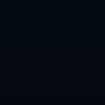
切爾西再簽一人！官宣簽下貝努瓦·巴迪亞希爾！.
隆戈：尤文今夏或2000万欧卖姆班古拉，西汉姆&朗斯&里昂开始
行动.
CONTACT US
Contact: 问鼎娱乐
Phone: 13584905651
Tel: 024-6131669
E-mail: admin@qw-wendingyule.com
Add:云南省红河哈尼族彝族自治州建水县盘江乡