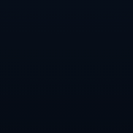
RELATED NEWS
羽毛球世锦赛8月28日赛程公布 国羽全力以赴争八强
自由式滑雪世界杯芬兰卢卡站 徐梦桃获赛季首冠
16日综合：巩立姣泪别收官之战 樊振东、王曼昱双双卫冕
知道他们是谁吗？！@小贱OvO @M.......F
马特乌斯：尤尔曼德不仅专业能力出众，还具备其他优势
米兰冬季转会窗口聚焦菲尔克鲁格，塔雷紧锣密鼓商谈转会
CATEGORIES