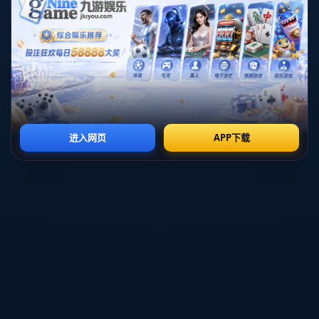
布鲁日展开了数轮密集的谈判**，双方在转会费用和附加条款上进
行了冗长的磋商。米兰希望能够通过引入这位比利时新星，为自己
赢得未来几个赛季的主动权。
**阿森纳的兴致与挑战**
与此同时，阿森纳也在密切关注德屈佩的动向。作为英超的传统劲
旅，阿森纳正在重建期中寻找能够快速融入球队的年轻才俊。德屈
佩的技术特长和潜在市场价值使得他成为阿森纳眼中的理想候选。
然而，与AC米兰相比，阿森纳面临着更多的转会障碍，包括与布鲁
日的谈判难度、可能竞价的激烈程度以及球员个人意愿等因素。
**年轻球员市场的渴求**
近年来，欧洲主流俱乐部对年轻天才的追逐愈演愈烈。以德屈佩为
例，**他的成功不仅仅取决于他自身的努力，更归功于他背后的经