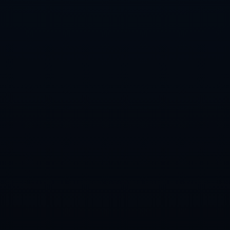
从“跑不死”到“贪不够”，李铁的黑白足球人生.
一场比赛打掉1亿美元薪水！莫布里你是真行！.
中超第13輪河北隊0-7山東泰山克雷桑連續7輪破門劉彬彬雙響郭
田雨點射.
CONTACT US
Contact: 问鼎娱乐
Phone: 13584905651
Tel: 024-6131669
E-mail: admin@qw-wendingyule.com
Add:云南省红河哈尼族彝族自治州建水县盘江乡