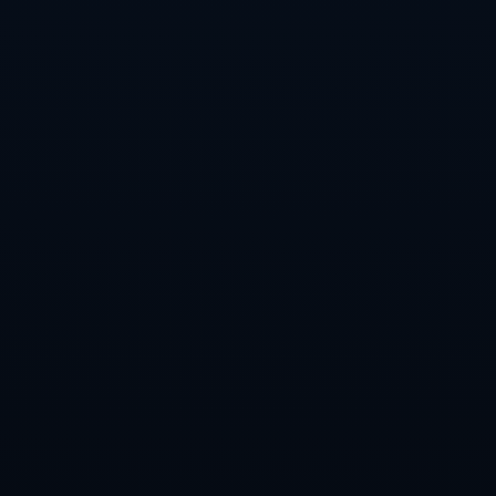
CATEGORIES
公司新闻
行业资讯
NEWS
WCBA分組後精彩程度提升四成.
張寧斬獲18分5助攻7籃板 古德溫貢獻18分10籃板7助攻 林葳獨攬
35分 山西隊六人得分上雙力克同曦.
AC米兰官方宣布与萨勒马科尔斯续约至2031年
世界排球聯賽｜女排香港站6月上演 中國、日本、意大利來港競
逐.
國足亞運會8強0-2完敗 韓國隊人才儲備占優實力更勝一籌.