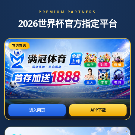
Toggl
navig
NEWS
蓉城與亞泰首發陣容：五外援對決四外援
譚龍面對費利佩.
**蓉城與亞泰首發陣容：五外援對決四外援 譚龍面對費利佩**
在當今競爭激烈的中超聯賽中，蓉城和亞泰的比賽以其獨特的首發
陣容設置而備受關注。這場比賽的焦點在於蓉城隊的五名外援與亞
泰隊的四名外援的正面交鋒，特別是譚龍與費利佩之間的對決，更
是吸引了眾多球迷和媒體的眼球。
**蓉城的外援優勢**
首先，讓我們看看蓉城隊的首發陣容。作為主場球隊，蓉城排出了