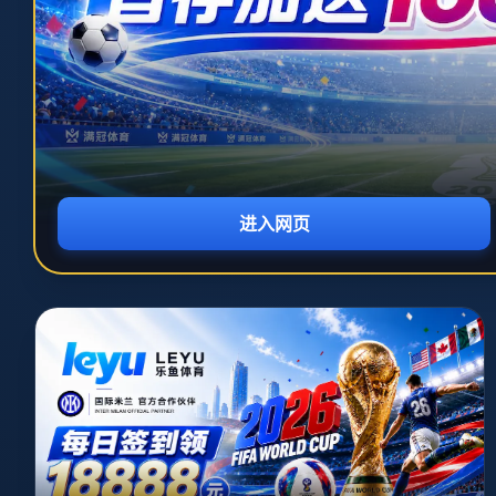
行业资讯
**萊
NEWS
在當今競
近期遇到
全尤文：伊尔迪兹是尤文的非卖品，除
非收到2亿欧报价才可能放人.
含義。
當遇到
亚洲杯U20泰国U20VS韩国U20预测分
析：泰国两轮同场地，熟悉草坪情况.
### 
“我认为他会返回” – 安东尼·约书亚vs泰
森·弗里战斗更新，沙特拳击队长揭示了
与吉普赛国王聊天.
凱爾特人足球俱樂部介紹.
意甲第28輪尤文圖斯1-0斯佩齊亞 洛卡
特利助攻莫拉塔破門.