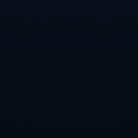
马特乌斯：尤尔曼德不仅专业能力出众，还具备其他优势
米兰冬季转会窗口聚焦菲尔克鲁格，塔雷紧锣密鼓商谈转会
CATEGORIES
公司新闻
行业资讯
NEWS
斯基拉：巴黎将在今夏免签罗马18岁门将雷纳托-马林.