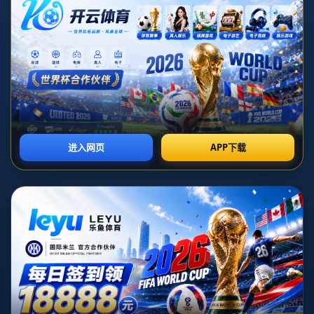
在如今竞争激烈的足球世界，许多年轻球员依然在努力争夺属于自
己的舞台。而**久保建英**，这位日本天才球员，以他的出色表现
和不屈不挠的精神，逐渐在国际足坛占据了一席之地。本文将探讨
**信心和热情**如何成为久保建英成功的关键因素，并分析他的职
业生涯轨迹，对年轻球员的启示。
久保建英从小就展现出过人的足球天赋，成为日本足坛的未来之
星。然而，天赋只是成功的一部分，真正推动久保一步步走向更高
舞台的，是他对比赛的**极大热情**和无比坚定的**信心**。他曾
表示：“只要心中怀有强烈的信念，任何困难都能克服。”这种心态
在他的职业生涯中展现得淋漓尽致。
久保在14岁时便加入了巴塞罗那的青训营，从此踏上了追求梦想的
旅程。不过，由于国际足联对未成年球员转会的政策，他曾一度被
迫回到日本发展。然而，这段经历并没有削弱他的坚定意志，反而