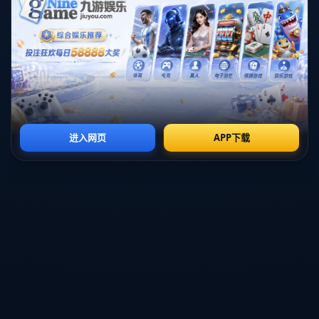
***热情***是久保不断挑战自我的催化剂。他曾公开表示，对足球
的热爱驱动着他每天早起，投入训练与比赛。无论胜负，他都能从
比赛中汲取经验，为下一个阶段的成长做好准备。这种热情不仅体
现在他全情投入的比赛状态中,也感染着他身边的每一个人。
例如，在**2020年与比利亚雷亚尔的比赛中**，久保以一记精彩的
进球帮助球队取得胜利。这场比赛让很多球迷看到了他潜在的巨大
价值，也进一步增强了他在球队中的地位。这样的表现，正是在他
对足球无限热爱的驱动下取得的成果。
**信心和热情**不仅帮助久保建英在欧洲赛场上站稳脚跟，也激励