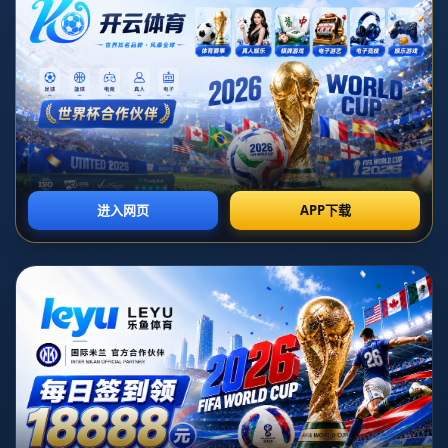
事，但**LV与皇马的牵手却独具匠心**。LV作为奢侈品的代名词，
其品牌价值与皇马在足球世界中的地位不谋而合。双方合作不仅强
化了彼此的品牌形象，同时也为全球消费者提供了一种全新的奢华
体验。从某种意义上说，这是奢华旅行服装领域的一次重大革命。
这种合作模式并非首次出现。早在过去几年中，**Gucci与巴塞罗
那、Prada与AC米兰**等奢侈品牌与足球俱乐部的合作已屡见不