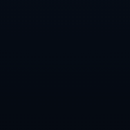
行业资讯
NEWS
好消息？告别世青赛+留洋机会，国青参加全运会，还不如去踢中
乙.
主播遇见冰雪丨探访亚冬会开幕式幕后彩排 是什么让康辉直呼“我
不行”？.
雷霆主帥揭秘：隊員的防守專註力讓我們飛得更高 這可是贏球的
秘密武器.
20-21賽季西甲聯賽第7輪比賽集錦.
救援难度大 梳理四川筠连山体滑坡救援四大难点.
字母哥哽咽：18分逆轉奪冠那年開局也不理想我們永不妥協.