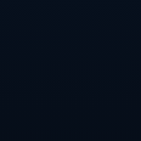
言，这次合作无疑是购买奢华旅行服饰的一大福音，期待看到LV如
何将其经典设计与皇马的足球精神完美结合。
PREVIOUS：
中企承建的以色列最大抽水抽蓄电站项目正式投入
商业运行.
NEXT：
轻轻松松！小莫布里9中6拿到17分8板2助2帽 正负值
+19.