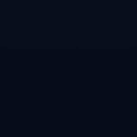
### **迎战四川，山东高速的胜负之关键**
*结合主客场因素与两队实力对比，本场比赛的胜负关键点在于：山
东队能否按照既定战术执行，限制四川队的反击速度与外线投篮。
这对山东主力球员的稳定性和替补深度提出了较高要求。*
对于山东队的球迷而言，这场比赛不仅是一次对主队支持的体现，
也是对球队**主场荣誉的捍卫之战**。相信在全场球迷高涨的气氛
中，山东高速男篮能够继续刷新他们的不败纪录。