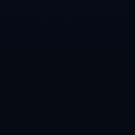
CATEGORIES
公司新闻
行业资讯
NEWS
21／22賽季歐冠1／4決賽次回合利物浦3-3本菲卡 科納特再破門
菲米兩球.
杨皓宇最高上限能成为申花兰帕德吗 毕竟他压制5个国脚上不了
场.
英足總調查當年熱刺出售迪福事件是否違規！.