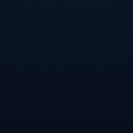
对抗中抢下14个篮板，拿下“双20”的恐怖数据。他们的配合将成为
本场比赛山东队击败四川队的胜负手。
值得注意的是，山东队近来在战术执行上的表现也较为突出，尤其
是在防守方面。从数据统计来看，山东队的场均失分位列CBA联盟
前列，展现了**严密的防守体系**。在本场面对四川队时，他们或
许会重点针对四川队核心球员进行重点盯防，力争遏制对手的进攻
节奏。
### **历史交手记录：山东略占上风**