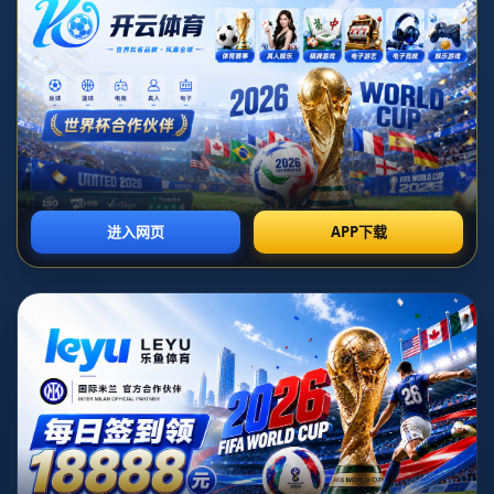
一支球队的主场作战往往能带来更多的心理优势和士气加持。对于
山东高速男篮来说，他们在主场的战绩堪称完美。截至目前的比赛
中，山东高速男篮在主场保持**100%的胜场**，这样的战绩不仅
增强了球队的信心，也进一步巩固了他们在球迷心中的地位。
同时，山东队在主场拥有最佳的球迷支持。激昂的呐喊声、熟悉的
环境氛围以及天时地利的条件，都成为他们战胜对手的重要法宝。
本场迎战四川队，山东高速男篮希望延续这一**不败态势**。过去
的主场比赛中，山东队多次在关键时刻上演逆转好戏，这种*韧劲*
无疑是他们延续胜利的重要保障。
### **四川队来势汹汹，暗藏威胁**
尽管四川队在本赛季的表现稍显波动，但不可忽视其阵中多位实力
球员的威胁。例如，四川队的得分核心外援保持着稳定状态，而本
土年轻球员张殿梁也凭借出色发挥多次帮助四川队解决关键问题。