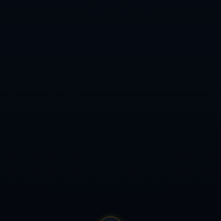
約翰遜居第四 申京排第五.
比媒：一男子称有神秘力量能治病，多次骚扰德布劳内后遭起诉.
CONTACT US
Contact: 问鼎娱乐
Phone: 13584905651
Tel: 024-6131669
E-mail: admin@qw-wendingyule.com
Add:云南省红河哈尼族彝族自治州建水县盘江乡
Copyright 2024
问鼎-问鼎官网入口-wending
All Rights by
问鼎娱乐