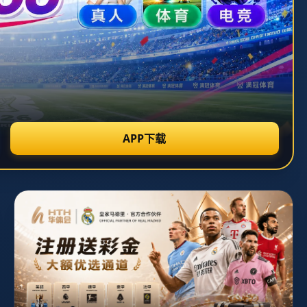
球.
場直擊：伊萬賽前呼籲集中精力贏下新加坡泰國比拼，不要只想著凈勝球**
到來的新加坡與泰國的精彩比賽中，教練伊萬強調了球員心態的重要性。
這不僅是一場足球比賽的策略，更是一種戰勝困難的心理準備。**專注於目
的戰略觀點**