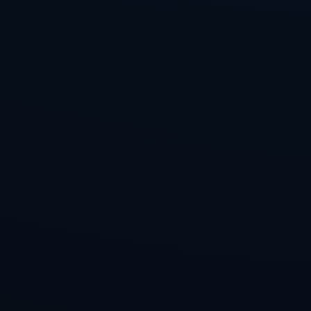
**心理
伊萬認
不當的
是一味
這樣的
比單純
**具體