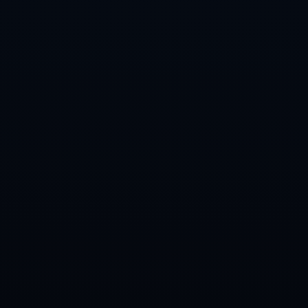
广西以国际帆船赛事扬起中外交流之帆.
新华社消息｜“12356”将成为全国统一心理援助热线.
CONTACT US
Contact: 问鼎娱乐
Phone: 13584905651
Tel: 024-6131669
E-mail: admin@qw-wendingyule.com
Add:云南省红河哈尼族彝族自治州建水县盘江乡