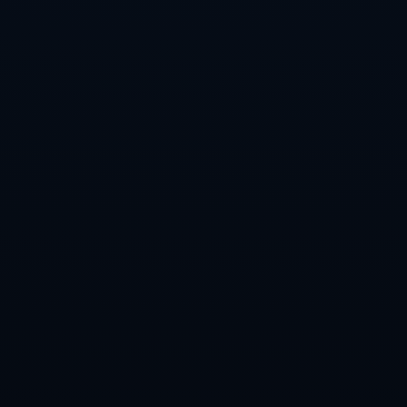
公司新闻
行业资讯
NEWS
滑雪大跳台世界杯北京站：杨文龙、苏翊鸣晋级决赛.
[亚冬会]柳荫：中国队需要保持住竞技状态.
24岁啦！刘禹彤：打开新一岁的剧本 期待故事的精彩.
世界杯歐洲區預選賽葡萄牙1-0阿塞拜疆 C羅啞火B費錯失絕佳良
機.
瞭望·治国理政纪事丨扛稳粮食安全重任.
关键输出！A-西蒙斯16投7中拿下18分2板5助.