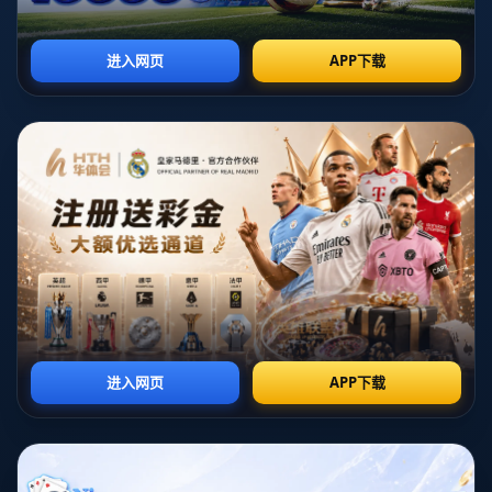
**强势对比：广州双雄的不同境况**
广州恒大和广州富力，两支球队虽然同处一城，但在当赛季中超联
赛中的表现却截然不同。广州恒大作为近几年中超的霸主，一直维
持着强大的竞争力。这不仅得益于球队雄厚的资金支持和出色的外
援配置，更重要的是，他们在国内球员的培养和使用上也有着显著
成效。
相较之下，广州富力本赛季的战绩不佳，不仅是因为外援实力的局
限，更在于国内球员的储备和使用策略上尚待改善。此役被恒大灌