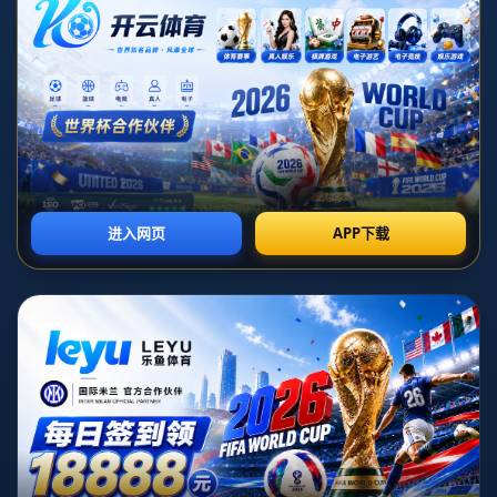
**比赛回顾：恒大绝对主宰**
本场比赛在广州恒大的主场天河体育中心进行。开场后不久，恒大
便显示出强劲的攻势。仅在上半场，恒大就打入三球，基本奠定胜
局。下半场，广州富力试图反攻，但由于攻防两端缺乏有效的支
撑，未能改写比分。
**高准翼的“C罗式”进球出现在比赛的第65分钟**。他在禁区前沿
接到队友传球，稍作调整后起脚射门，皮球直挂球门死角。这一进
球几乎复制了C罗在国际赛场上的经典动作，高准翼的技术和自信
展露无遗。这一时刻不仅激励了队友，也让现场观众和电视机前的
球迷为之沸腾。