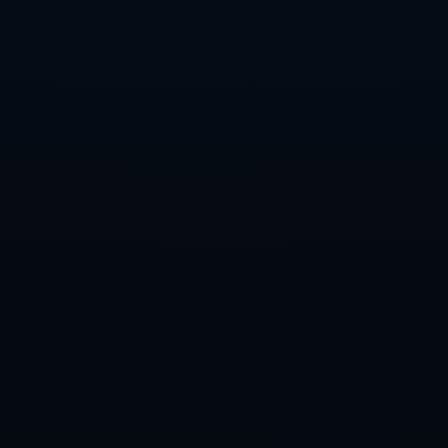
羅布森肯定B費：以行動詮釋隊長職責，我相信他將是一名極具實
力的領袖.
NBA杯MVP榜單更新 亞歷山大位列首位 雄鹿雙星名列前三 傑倫
約翰遜居第四 申京排第五.
德甲第20輪柏林赫塔1-4拜仁慕尼黑 基米希兩助攻穆勒薩內破門.
法國幫派改變！姆巴佩領銜添新情調！.
中新人物 ｜ “巴黎午夜破碎男神”，不破碎！.
三倍快乐！国米竞争对手掉链子，AC米兰错过8场5球超新星.
孙颖莎／王艺迪3-0横扫对手 晋级新加坡大满贯决赛.
CONTACT US