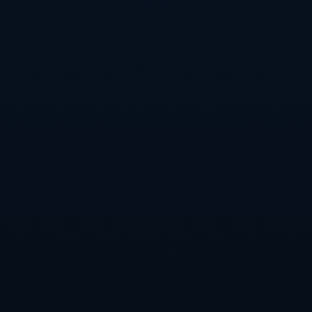
的大胜和高准翼的出色表现，不仅提升了球队的信心，也让更多人
认识到中超联赛与国际水平的逐步接轨。未来的比赛中，像高准翼
这样年轻而有潜力的球员，无疑将成为中超的希望与亮点。**广州
这座城市的足球激情，也将在这样的对决中被持续点燃**。
PREVIOUS：
视频丨美蛋价飙升超五成 宾夕法尼亚州10万枚鸡
蛋被偷.
NEXT：
世体：贝蒂斯坚持要巴萨提供补偿，否则不会放罗克回
巴西.
RELATED NEWS
羽毛球世锦赛8月28日赛程公布 国羽全力以赴争八强
自由式滑雪世界杯芬兰卢卡站 徐梦桃获赛季首冠
16日综合：巩立姣泪别收官之战 樊振东、王曼昱双双卫冕