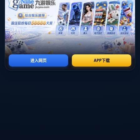
除了战术层面上的提升，***希尔德的影响***在心理层面上也为勇
士带来了促进作用。**他的稳定输出常常能够帮助球队在关键时刻
稳住局面**，避免连败或因小失误导致的被动。这样的表现使得其
他球员在比赛中更加自信，形成良性的化学反应。作为球队精神领
袖之一，库里也对希尔德的表现给予了高度赞誉，称他是球队难能
可贵的财富。