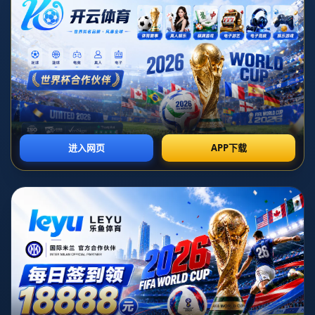
从他进入联盟以来，出色的射术便令各队防守感到头疼。希尔德被
贴上“微波炉神射手”的标签，源于他在短时间内便能爆发出惊人得
分能力的特质。在勇士队，本赛季希尔德一展所长，开季便以24记
三分球闪耀全场。这不仅为他赢得了个人声誉，也成为勇士在比赛
中不可或缺的火力输出。
***金州勇士***本赛季选择签下希尔德，是一个经过深思熟虑的决