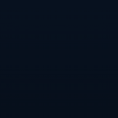
**三分球的重要性**在现代篮球中毋庸置疑，三分球已经成为改变
比赛趋势的关键因素之一。在勇士过去的几场比赛中，我们可以看
到希尔德在比赛关键节点投中致胜三分，几次化险为夷。这种*高效
精准的射门技巧*不仅震慑对手，也为勇士的球迷带来精彩绝伦的观
赛体验。
总体来看，希尔德在勇士的出色表现无疑使他成为本赛季冰与火交
织中的一抹亮色。他不只是数据上的追求者，更是在实战中充当了
勇士崛起的基石之一。金州勇士正因这样一位**优秀的三分射手
**，在本赛季争夺更高荣誉的道路上受益匪浅。
PREVIOUS：
烏度卡談阿門和伊森對球隊的重要性：他們是逆襲
勝利的動力來源.
NEXT：
卡拉格暗示哈兰德怕吕迪格而避战，瓜帅辟谣&生气结