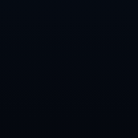
“一丝不挂”新舞蹈？惹争议，被摸下体更不害臊，金星质疑是对
的.
字母哥表示我們對失敗毫無好感 現在是時候認真反思了.
穆西亞拉：凱恩表現超出我的預期.
CONTACT US
Contact: 问鼎娱乐
Phone: 13584905651
Tel: 024-6131669
E-mail: admin@qw-wendingyule.com
Add:云南省红河哈尼族彝族自治州建水县盘江乡