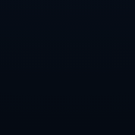
公司新闻
行业资讯
NEWS
阿森纳确认道曼伤停，热苏斯入选欧冠A名单
西甲皇马VS赫罗纳预测分析：一主力停赛，赫罗纳中场将有所变
动！.
民生直通车丨让中药饮片联采有更科学的标准——透视全国中药
饮片联盟采购.
[国际足球]内马尔打入回归桑托斯队的首个进球.
用AI作弊，秦思玥被禁赛8年.